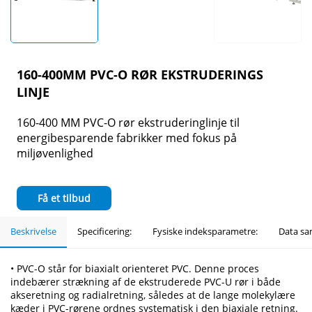
160-400MM PVC-O RØR EKSTRUDERINGS
LINJE
160-400 MM PVC-O rør ekstruderinglinje til
energibesparende fabrikker med fokus på
miljøvenlighed
Få et tilbud
Beskrivelse
Specificering:
Fysiske indeksparametre:
Data sa
• PVC-O står for biaxialt orienteret PVC. Denne proces
indebærer strækning af de ekstruderede PVC-U rør i både
akseretning og radialretning, således at de lange molekylære
kæder i PVC-rørene ordnes systematisk i den biaxiale retning.