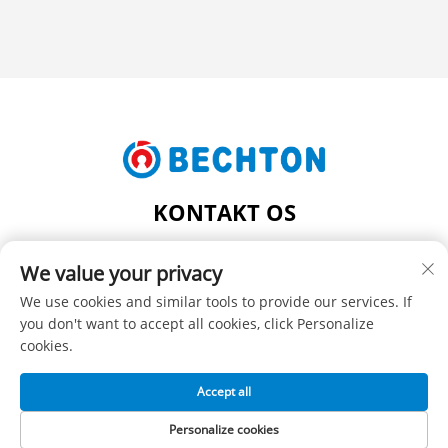
KONTAKT OS
Add: NR. 206, JIFU VEJ, FENGHUANG BY,
We value your privacy
ZHANGJIAGANG CITY, JIANGSU PROVINS, KINA
Tlf.:
+86-13962240078
We use cookies and similar tools to provide our services. If
you don't want to accept all cookies, click Personalize
E-mail:
[email protected]
cookies.
Accept all
Copyright © SUZHOU BECHTON PLASTIC MACHINERY CO.,
LTD -
Privatlivspolitik
Personalize cookies