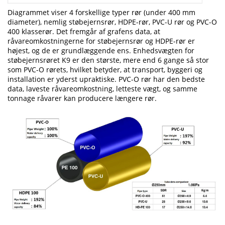
Diagrammet viser 4 forskellige typer rør (under 400 mm
diameter), nemlig støbejernsrør, HDPE-rør, PVC-U rør og PVC-O
400 klasserør. Det fremgår af grafens data, at
råvareomkostningerne for støbejernsrør og HDPE-rør er
højest, og de er grundlæggende ens. Enhedsvægten for
støbejernsrøret K9 er den største, mere end 6 gange så stor
som PVC-O rørets, hvilket betyder, at transport, byggeri og
installation er yderst upraktiske. PVC-O rør har den bedste
data, laveste råvareomkostning, letteste vægt, og samme
tonnage råvarer kan producere længere rør.