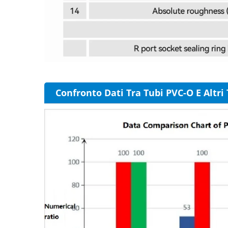
Confronto Dati Tra Tubi PVC-O E Altri 