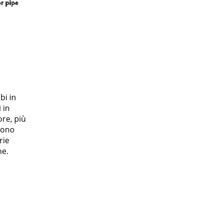
bi in
 in
ore, più
 sono
rie
he.