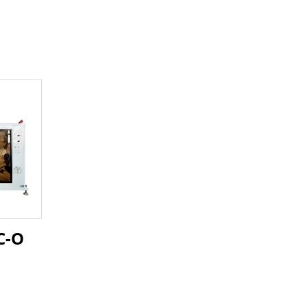
C-O
NIE