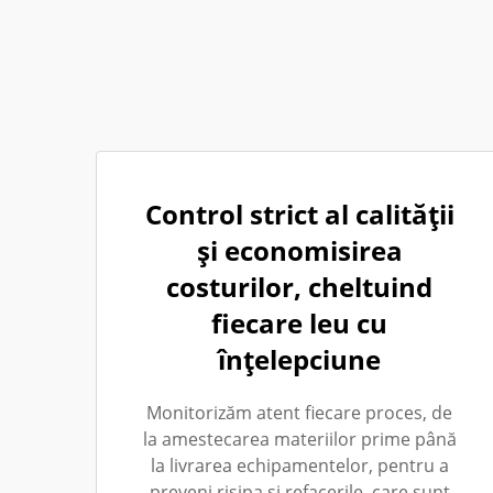
Control strict al calității
și economisirea
costurilor, cheltuind
fiecare leu cu
înțelepciune
Monitorizăm atent fiecare proces, de
la amestecarea materiilor prime până
la livrarea echipamentelor, pentru a
preveni risipa și refacerile, care sunt