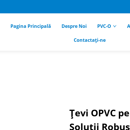
Pagina Principală
Despre Noi
PVC-O
A
Contactați-ne
Țevi OPVC pe
Soluții Robu