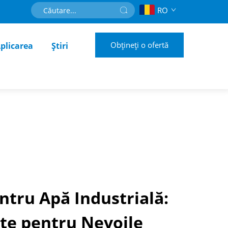
RO
Obțineți o ofertă
plicarea
Știri
ntru Apă Industrială:
ste pentru Nevoile