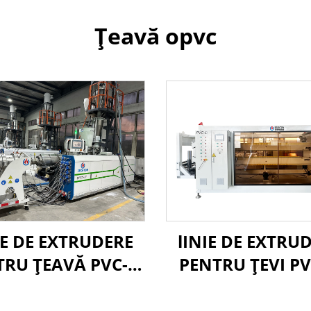
Țeavă opvc
IE DE EXTRUDERE
lINIE DE EXTRU
TRU ȚEAVĂ PVC-O
PENTRU ŢEVI P
160-400MM
315-630 MM