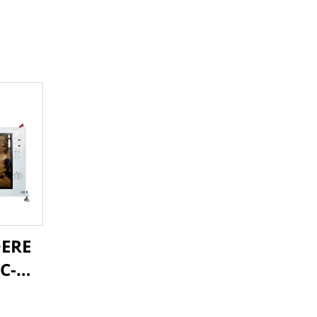
DERE
VC-O