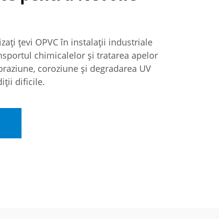
zați țevi OPVC în instalații industriale
nsportul chimicalelor și tratarea apelor
abraziune, coroziune și degradarea UV
ții dificile.