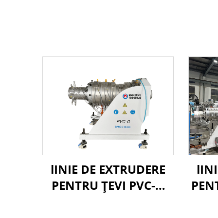
lINIE DE EXTRUDERE
lIN
PENTRU ȚEVI PVC-O
PEN
90-250MM