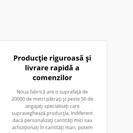
Producție riguroasă și
livrare rapidă a
comenzilor
Noua fabrică are o suprafață de
20000 de metri pătrați și peste 50 de
angajați specializați care
supraveghează producția. Indiferent
dacă personalizați cantități mici sau
achiziționați în cantități mari, putem