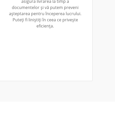
asigura livrarea la timp a
documentelor și vă putem preveni
așteptarea pentru începerea lucrului.
Puteți fi liniștiți în ceea ce privește
eficiența.