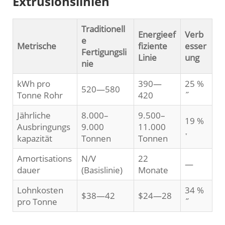
Extrusionslinien
Traditionell
Energieef
Verb
e
Metrische
fiziente
esser
Fertigungsli
Linie
ung
nie
kWh pro
390—
25 %
520—580
Tonne Rohr
420
˝
Jährliche
8.000–
9.500–
19 %
Ausbringungs
9.000
11.000
˕
kapazität
Tonnen
Tonnen
Amortisations
N/V
22
—
dauer
(Basislinie)
Monate
Lohnkosten
34 %
$38—42
$24—28
pro Tonne
˝