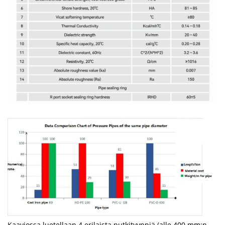
Kaaviossa luetellaan 4 erilaista putkityyppiä (alle 400 mm:n