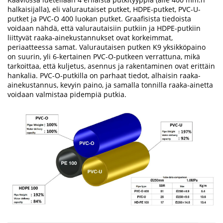
halkaisijalla), eli valurautaiset putket, HDPE-putket, PVC-U-
putket ja PVC-O 400 luokan putket. Graafisista tiedoista
voidaan nähdä, että valurautaisiin putkiin ja HDPE-putkiin
liittyvät raaka-ainekustannukset ovat korkeimmat,
periaatteessa samat. Valurautaisen putken K9 yksikköpaino
on suurin, yli 6-kertainen PVC-O-putkeen verrattuna, mikä
tarkoittaa, että kuljetus, asennus ja rakentaminen ovat erittäin
hankalia. PVC-O-putkilla on parhaat tiedot, alhaisin raaka-
ainekustannus, kevyin paino, ja samalla tonnilla raaka-ainetta
voidaan valmistaa pidempiä putkia.