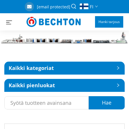
FI
[email protected]
Hanki tarjous
Kaikki kategoriat
Kaikki pienluokat
Hae