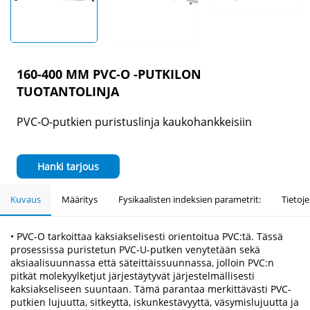
160-400 MM PVC-O -PUTKILON
TUOTANTOLINJA
PVC-O-putkien puristuslinja kaukohankkeisiin
Hanki tarjous
Kuvaus
Määritys
Fysikaalisten indeksien parametrit:
Tietoje
• PVC-O tarkoittaa kaksiakselisesti orientoitua PVC:tä. Tässä
prosessissa puristetun PVC-U-putken venytetään sekä
aksiaalisuunnassa että säteittäissuunnassa, jolloin PVC:n
pitkät molekyylketjut järjestäytyvät järjestelmällisesti
kaksiakseliseen suuntaan. Tämä parantaa merkittävästi PVC-
putkien lujuutta, sitkeyttä, iskunkestävyyttä, väsymislujuutta ja