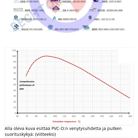
Alla oleva kuva esittää PVC-O:n venytysuhdetta ja putken
suorituskykyä: (viitteeksi)