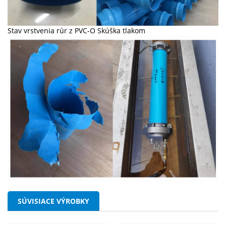
Stav vrstvenia rúr z PVC-O Skúška tlakom
SÚVISIACE VÝROBKY