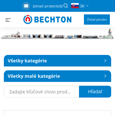
SK
[email protected]
Získať ponuku
Všetky kategórie
Všetky malé kategórie
Hľadať