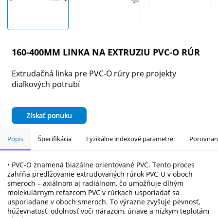
160-400MM LINKA NA EXTRUZIU PVC-O RÚR
Extrudačná linka pre PVC-O rúry pre projekty
diaľkových potrubí
Získať ponuku
Popis
Špecifikácia
Fyzikálne indexové parametre:
Porovnani
• PVC-O znamená biazálne orientované PVC. Tento proces
zahŕňa predlžovanie extrudovaných rúrok PVC-U v oboch
smeroch – axiálnom aj radiálnom, čo umožňuje dlhým
molekulárnym reťazcom PVC v rúrkach usporiadať sa
usporiadane v oboch smeroch. To výrazne zvyšuje pevnosť,
húževnatosť, odolnosť voči nárazom, únave a nízkym teplotám