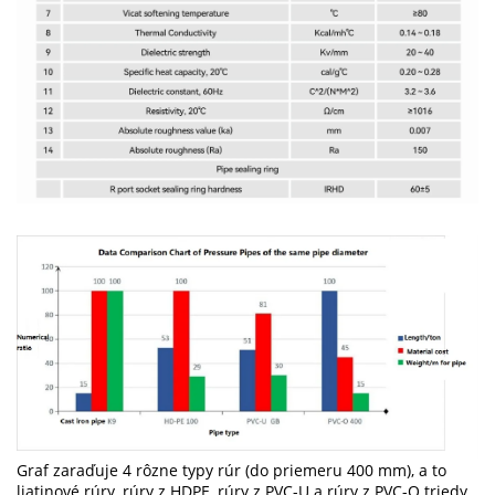
Graf zaraďuje 4 rôzne typy rúr (do priemeru 400 mm), a to
liatinové rúry, rúry z HDPE, rúry z PVC-U a rúry z PVC-O triedy