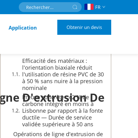
FR
Table des Matières
Obtenir un devis
Application
POURQUOI LIGNE D'EXTRUSION
DE TUYAUX PVC-O La technologie
permet une infrastructure urbaine
d'eau durable
Efficacité des matériaux :
l'orientation biaxiale réduit
l'utilisation de résine PVC de 30
à 50 % sans nuire à la pression
nominale
gne D'extrusion De
Preuve concrète : 42 % de
carbone intégré en moins à
Lisbonne par rapport à la fonte
ductile — Durée de service
validée supérieure à 50 ans
Opérations de ligne d'extrusion de