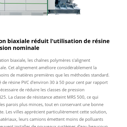
on biaxiale réduit l'utilisation de résine
ssion nominale
tion biaxiale, les chaînes polymères s'alignent
iale. Cet alignement améliore considérablement la
t moins de matières premières que les méthodes standard.
é de résine PVC d'environ 30 à 50 pour cent par rapport
nécessaire de réduire les classes de pression
5. La classe de résistance atteint MRS 500, ce qui
des parois plus minces, tout en conservant une bonne
. Les villes apprécient particulièrement cette solution,
matériaux, leurs camions émettent moins de polluants
s peuvent installer de nouveaux systèmes d'eau beaucoup