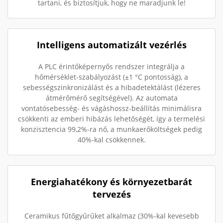
tartani, és biztosítjuk, hogy ne maradjunk le!
Intelligens automatizált vezérlés
A PLC érintőképernyős rendszer integrálja a
hőmérséklet-szabályozást (±1 °C pontosság), a
sebességszinkronizálást és a hibadetektálást (lézeres
átmérőmérő segítségével). Az automata
vontatósebesség- és vágáshossz-beállítás minimálisra
csökkenti az emberi hibázás lehetőségét, így a termelési
konzisztencia 99,2%-ra nő, a munkaerőköltségek pedig
40%-kal csökkennek.
Energiahatékony és környezetbarát
tervezés
Ceramikus fűtőgyűrűket alkalmaz (30%-kal kevesebb