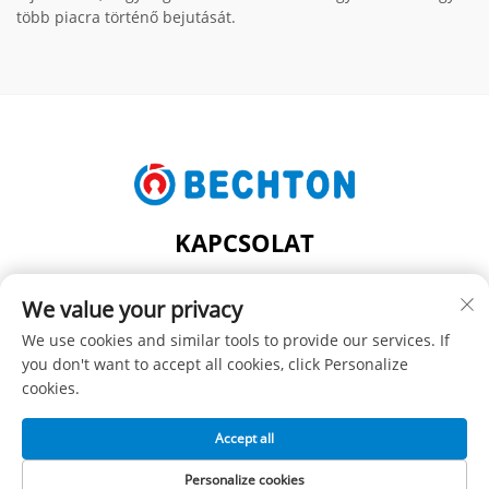
több piacra történő bejutását.
KAPCSOLAT
Add: NO.206, JIFU ROAD, FENGHUANG TOWN,
We value your privacy
ZHANGJIAGANG CITY, JIANGSU PROVINCE, CHINA
Tel:
+86-13962240078
We use cookies and similar tools to provide our services. If
you don't want to accept all cookies, click Personalize
E-mail:
[email protected]
cookies.
Accept all
Szerzői jog © SUZHOU BECHTON PLASTIC MACHINERY CO.,
LTD -
Adatvédelmi szabályzat
Personalize cookies