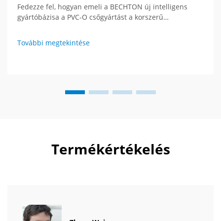
Fedezze fel, hogyan emeli a BECHTON új intelligens
gyártóbázisa a PVC-O csőgyártást a korszerű
technológiával és globális látásmóddal. Lássa a
extrúziós berendezések jövőjét.
További megtekintése
Termékértékelés