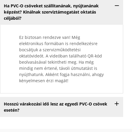
Ha PVC-O csöveket szállítanának, nyújtanának
képzést? Kínálnak szerviztámogatást oktatás
céljából?
Ez biztosan rendezve van! Még
elektronikus formában is rendelkezésre
bocsátjuk a szervizműködtetési
oktatóvideót. A videóban található QR-kód
beolvasásával tekintheti meg. Ha még
mindig nem értené, távoli útmutatást is
nyújthatunk. Akként fogja használni, ahogy
kényelmesen érzi magát!
Hosszú várakozási idő lesz az egyedi PVC-O csövek
esetén?