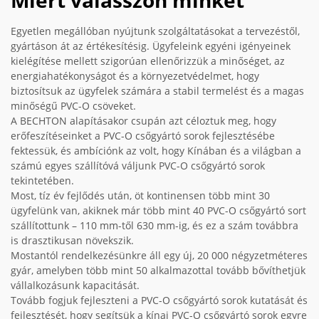
Miért válasszon minket
Egyetlen megállóban nyújtunk szolgáltatásokat a tervezéstől,
gyártáson át az értékesítésig. Ügyfeleink egyéni igényeinek
kielégítése mellett szigorúan ellenőrizzük a minőséget, az
energiahatékonyságot és a környezetvédelmet, hogy
biztosítsuk az ügyfelek számára a stabil termelést és a magas
minőségű PVC-O csöveket.
A BECHTON alapításakor csupán azt céloztuk meg, hogy
erőfeszítéseinket a PVC-O csőgyártó sorok fejlesztésébe
fektessük, és ambíciónk az volt, hogy Kínában és a világban a
számú egyes szállítóvá váljunk PVC-O csőgyártó sorok
tekintetében.
Most, tíz év fejlődés után, öt kontinensen több mint 30
ügyfelünk van, akiknek már több mint 40 PVC-O csőgyártó sort
szállítottunk – 110 mm-től 630 mm-ig, és ez a szám továbbra
is drasztikusan növekszik.
Mostantól rendelkezésünkre áll egy új, 20 000 négyzetméteres
gyár, amelyben több mint 50 alkalmazottal tovább bővíthetjük
vállalkozásunk kapacitását.
Tovább fogjuk fejleszteni a PVC-O csőgyártó sorok kutatását és
fejlesztését, hogy segítsük a kínai PVC-O csőgyártó sorok egyre