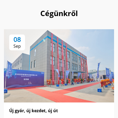
Cégünkről
08
Sep
Új gyár, új kezdet, új út