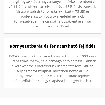
energiafogyasztás a hagyományos fűtőkkel szemben) és
zárt hűtőrendszert, amely a hűtővíz 85%-át visszanyeri.
Alacsony zajszintű fogaskerékházak (<75 dB) és
porleválasztó modulok megfelelnek a CE
környezetvédelmi előírásoknak, csökkentve a gyár
szénlábkövet 25%-kal.
Környezetbarát és fenntartható fejlődés
PVC-O csöveink különösen környezetbarátak! 100%-ban
újrahasznosíthatók, és elhanyagolható hatással vannak
a környezetre. Gyártósorunk üzemeltetésével kitűnő
teljesítményt nyújthat, miközben hozzájárul a
környezetvédelemhez és a fenntartható fejlődés
előmozdításához – egy csapásra két legyet is ölhet!