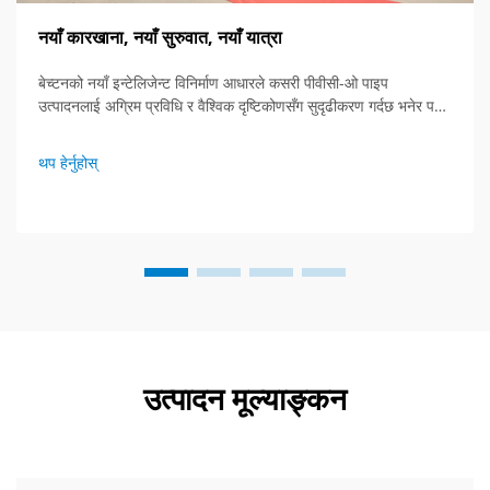
नयाँ कारखाना, नयाँ सुरुवात, नयाँ यात्रा
बेच्टनको नयाँ इन्टेलिजेन्ट विनिर्माण आधारले कसरी पीवीसी-ओ पाइप
उत्पादनलाई अग्रिम प्रविधि र वैश्विक दृष्टिकोणसँग सुदृढीकरण गर्दछ भनेर पत्ता
लगाउनुहोस्। भविष्यको एक्सट्रुसन उपकरण हेर्नुहोस्।
थप हेर्नुहोस्
उत्पादन मूल्याङ्कन