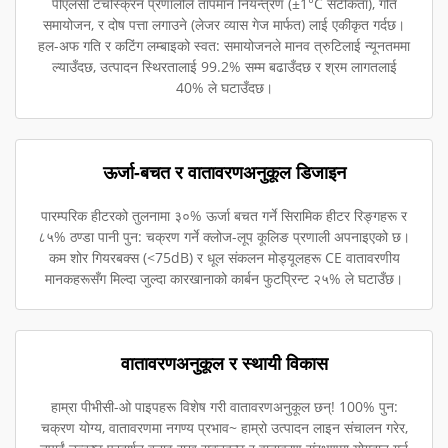
पीएलसी टचस्क्रिन प्रणालीले तापमान नियन्त्रण (±1°C सटीकता), गति
समायोजन, र दोष पत्ता लगाउने (लेजर व्यास गेज मार्फत) लाई एकीकृत गर्दछ।
हल-अफ गति र कटिंग लम्बाइको स्वत: समायोजनले मानव त्रुटिलाई न्यूनतममा
ल्याउँदछ, उत्पादन स्थिरतालाई 99.2% सम्म बढाउँदछ र श्रम लागतलाई
40% ले घटाउँदछ।
ऊर्जा-बचत र वातावरणअनुकूल डिजाइन
पारम्परिक हीटरको तुलनामा ३०% ऊर्जा बचत गर्ने सिरामिक हीटर रिङ्गहरू र
८५% ठण्डा पानी पुन: चक्रण गर्ने क्लोज-लूप कूलिङ प्रणाली अपनाइएको छ।
कम शोर गियरबक्स (<75dB) र धूल संकलन मोड्यूलहरू CE वातावरणीय
मानकहरूसँग मिल्दा जुल्दा कारखानाको कार्बन फुटप्रिन्ट २५% ले घटाउँछ।
वातावरणअनुकूल र स्थायी विकास
हाम्रा पीभीसी-ओ पाइपहरू विशेष गरी वातावरणअनुकूल छन्! 100% पुन:
चक्रण योग्य, वातावरणमा नगण्य प्रभाव~ हाम्रो उत्पादन लाइन संचालन गरेर,