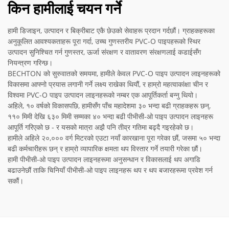
किन हामीलाई चयन गर्ने
हामी डिजाइन, उत्पादन र बिक्रीबाट एकै छेउको सेवाहरू प्रदान गर्दछौं। ग्राहकहरूका
अनुकूलित आवश्यकताहरू पूरा गर्दा, उच्च गुणस्तरीय PVC-O पाइपहरूको स्थिर
उत्पादन सुनिश्चित गर्न गुणस्तर, ऊर्जा संरक्षण र वातावरण संरक्षणलाई कडाईसँग
नियन्त्रण गरिन्छ।
BECHTON को सुरुवातको समयमा, हामीले केवल PVC-O पाइप उत्पादन लाइनहरूको
विकासमा आफ्नो प्रयास लगानी गर्ने लक्ष्य राखेका थियौं, र हाम्रो महत्वाकांक्षा चीन र
विश्वमा PVC-O पाइप उत्पादन लाइनहरूको नम्बर एक आपूर्तिकर्ता बन्नु थियो।
अहिले, १० वर्षको विकासपछि, हामीसँग पाँच महादेशमा ३० भन्दा बढी ग्राहकहरू छन्,
११० मिमी देखि ६३० मिमी सम्मका ४० भन्दा बढी पीभीसी-ओ पाइप उत्पादन लाइनहरू
आपूर्ति गरिएको छ - र यसको मात्रा अझै पनि तीव्र गतिमा बढ्दै गइरहेको छ।
हामीले अहिले २०,००० वर्ग मिटरको एउटा नयाँ कारखाना पूरा गरेका छौं, जसमा ५० भन्दा
बढी कर्मचारीहरू छन् र हाम्रो व्यापारिक क्षमता थप विस्तार गर्ने तयारी गरेका छौं।
हामी पीभीसी-ओ पाइप उत्पादन लाइनहरूमा अनुसन्धान र विकासलाई थप अगाडि
बढाउनेछौं ताकि चिनियाँ पीभीसी-ओ पाइप लाइनहरू थप र थप बजारहरूमा प्रवेश गर्न
सकौं।