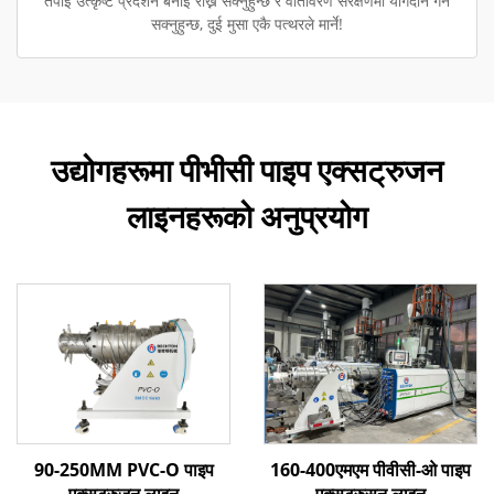
तपाईं उत्कृष्ट प्रदर्शन बनाइ राख्न सक्नुहुन्छ र वातावरण संरक्षणमा योगदान गर्न
सक्नुहुन्छ, दुई मुसा एकै पत्थरले मार्ने!
उद्योगहरूमा पीभीसी पाइप एक्सट्रुजन
लाइनहरूको अनुप्रयोग
90-250MM PVC-O पाइप
160-400एमएम पीवीसी-ओ पाइप