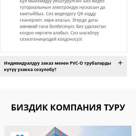
Бул мыйзамдуу уюштурулган! Биз видео
туториалынын электрондук нускасын да
камтыйбыз. Сиз видеодогу QR кодду
сканерлеп, көрө аласыз. Эгерде дагы
жөнөкөй гана билбесеңиз, биз удалактан
колдоо көрсөтө алабыз. Сиз ыңгайлуу
сезилгениңиздей колдоносуз!
Индивидуалдуу заказ менен PVC-O трубаларды
күтүү узакка созулобу?
БИЗДИК КОМПАНИЯ ТУРУ