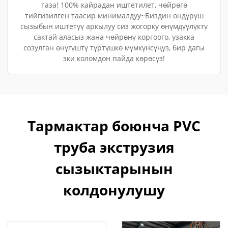
таза! 100% кайрадан иштетилет, чөйрөгө
тийгизилген таасир минималдуу~Биздин өндүрүш
сызыбын иштетүү аркылуу сиз жогорку өнүмдүүлүктү
сактай аласыз жана чөйрөнү коргоого, узакка
созулган өнүгүштү түртүшкө мүмкүнсүңүз, бир дагы
эки коломдон пайда көрөсүз!
Тармактар боюнча PVC
труба экструзия
сызыктарынын
колдонулушу