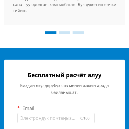
сапаттуу оролгон, камтылбаган. Бул дүкөн ишенчке
тийиш.
Бесплатный расчёт алуу
Биздин өкүлдөрүбүз сиз менен жакын арада
байланышат.
Email
0/100