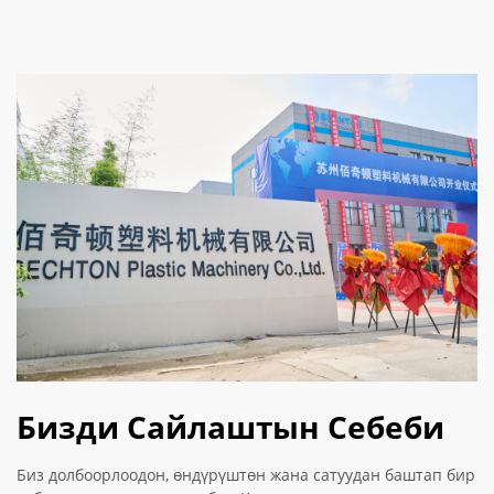
Бизди Сайлаштын Себеби
Биз долбоорлоодон, өндүрүштөн жана сатуудан баштап бир