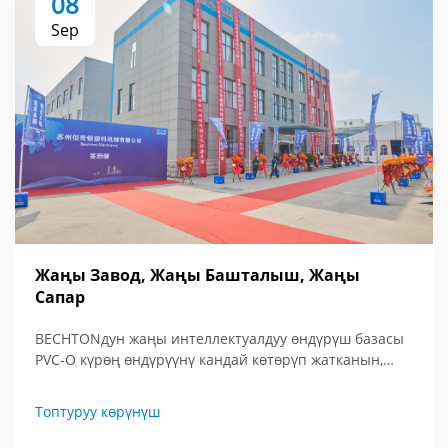
08
Sep
Жаңы Завод, Жаңы Башталыш, Жаңы
Сапар
BECHTONдун жаңы интеллектуалдуу өндүрүш базасы
PVC-O күрөң өндүрүүнү кандай көтөрүп жатканын,
алгы сапардуу технологиялар менен глобалдык көз
караш менен танышыңыз. Экструзия куралдарынын
Топтуруу көрүнүш
келечегин көрүңүз.