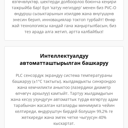
өзгөчөлүктөр, шектерди долбоорлоо боюнча кеңири
тажрыйба бар! Бул 'катуу негиздер' менен биз PVC-O
өндүрүш сызыктарынын изилдөө жана өнүгүшүнө
энесин берип, инновациялар токтоп турбайт! Өнөр
жай технологиясы кандай гана жаңыртылбасын, биз
тез арада алга жетип, артта калбайбыз!
Интеллектуалдуу
автоматташтырылган башкаруу
PLC сенсордук экрандуу система температураны
башкаруу (±1°C тактыгы), жылдамдыкты синхрондоо
жана кемчиликти аныктоо (лазердики диаметр
өлчөгүч аркылуу) камтыйт. Тартуу жылдамдыгын
жана кесүү узундугун автоматтык түрдө өзгөртүү адам
тарабынан жасалган каталарды минимумга чейин
келтиреди, өндүрүштүн бирдей болушун 99,2% ге
жеткиреди жана эмгек четке чыгуусун 40%
кыскартат.