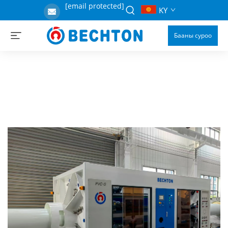
[email protected]
KY
Бааны суроо