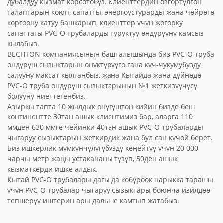
дубалдуу кызмат көрсөтөбүз. Клиенттердин өзгөртүлгөн
талаптарын коюп, сапатты, энергоустурарды жана чөйрөгө
коргоону катуу башкарып, клиенттер үчүн жогорку
сапаттагы PVC-O трубаларды туруктуу өндүрүүнү камсыз
кылабыз.
BECHTON компаниясынын башталышында биз PVC-O труба
өндүрүш сызыктарын өнүктүрүүгө гана күч-чукумубузду
салууну максат кылганбыз, жана Кытайда жана дүйнөдө
PVC-O труба өндүрүш сызыктарынын №1 жеткизүүчүсү
болууну ниеттегенбиз.
Азыркы тапта 10 жылдык өнүгүштөн кийин бизде беш
континентте 30тан ашык клиентимиз бар, аларга 110
ммден 630 ммге чейинки 40тан ашык PVC-O трубаларды
чыгаруу сызыктарын жеткирдик жана бул сан күчөй берет.
Биз ишкерлик мүмкүнчүлүгүбүздү кеңейтүү үчүн 20 000
чарчы метр жаңы устакананы түзүп, 50ден ашык
кызматкерди ишке алдык.
Кытай PVC-O трубалары дагы да көбүрөөк нарыкка тарашы
үчүн PVC-O трубалар чыгаруу сызыктары боюнча изилдөө-
тепшерүү иштерин ары дальше камтып жатабыз.