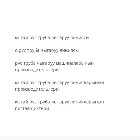
кытай pvc труба чыгаруу линиясы
o pvc труба чыгаруу линиясы
pvc труба чыгаруу машиналарынын
производительлери
кытай pvc труба чыгаруу линияларынын
производительлери
кытай pvc труба чыгаруу линияларынын
поставщиктери