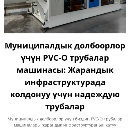
Муниципалдык долбоорлор
үчүн PVC-O трубалар
машинасы: Жарандык
инфраструктурада
колдонуу үчүн надеждую
трубалар
Муниципалдык долбоорлор үчүн биздин PVC-O трубалар
машиналары жарандык инфраструктуранын катуу