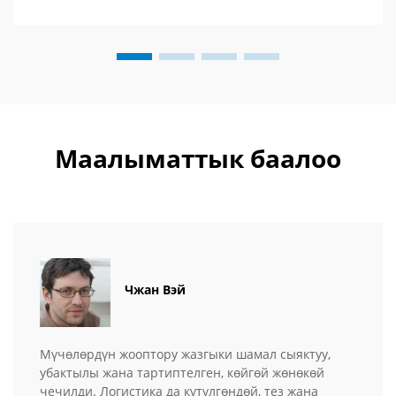
Маалыматтык баалоо
Чжан Вэй
Мүчөлөрдүн жооптору жазгыки шамал сыяктуу,
убактылы жана тартиптелген, көйгөй жөнөкөй
чечилди. Логистика да күтүлгөндөй, тез жана