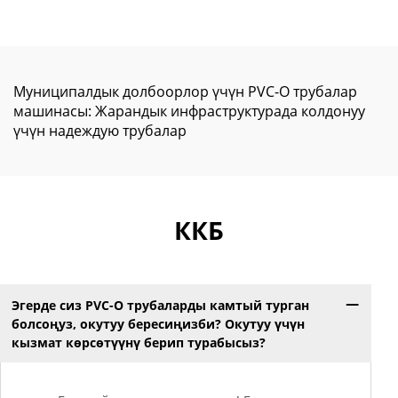
Муниципалдык долбоорлор үчүн PVC-O трубалар
машинасы: Жарандык инфраструктурада колдонуу
үчүн надеждую трубалар
ККБ
Эгерде сиз PVC-O трубаларды камтый турган
болсоңуз, окутуу бересиңизби? Окутуу үчүн
кызмат көрсөтүүнү берип турабысыз?