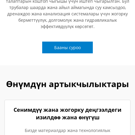
талаптарын коштоп чыгышы үчүн иштеп чыгарылган. Бул
трубалар шаарда жана айыл аймагында суу камсыздоо,
дренаждоо жана канализация системалары үчүн жогорку
берметтүүлүк, долгомолук жана гидравликалык
эффективдүүлүк көрсөтөт.
Бааны суроо
Өнүмдүн артыкчылыктары
Сенимдүү жана жогорку деңгээлдеги
изилдөө жана өнүгүш
Бизде материалдар жана технологиялык