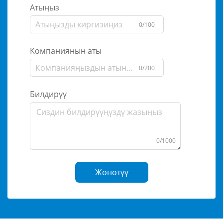
Атыңыз
0/100
Компаниянын аты
0/200
Билдирүү
0/1000
Жөнөтүү