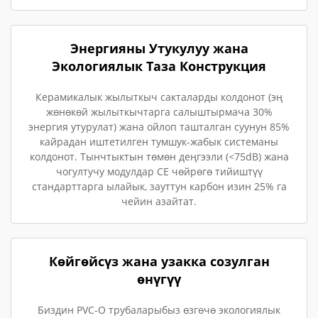
Энергияны Утукулуу жана
Экологиялык Таза Конструкция
Керамикалык жылыткыч сакталарды колдонот (эң
жөнөкөй жылыткычтарга салыштырмача 30%
энергия утурулат) жана ойлоп ташталган суунун 85%
кайрадан иштетилген тумшук-жабык системаны
колдонот. Тынчтыктын төмөн деңгээли (<75dB) жана
чогултучу модулдар CE чөйрөгө тийиштүү
стандарттарга ылайык, зауттун карбон изин 25% га
чейин азайтат.
Көйгөйсүз жана узакка созулган
өнүгүү
Биздин PVC-O трубаларыбыз өзгөчө экологиялык