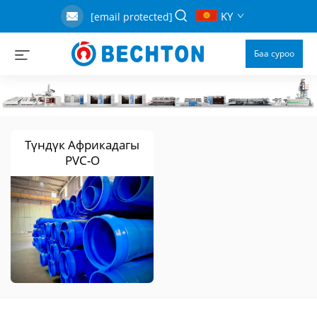
KY
[email protected]
Баа суроо
Түндүк Африкадагы
PVC-O
өткөргүчтөрдүн
болушу