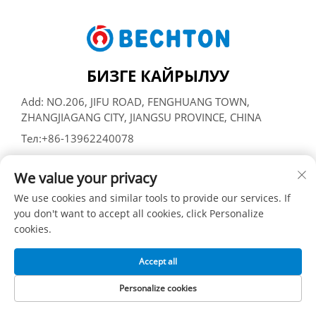
БИЗГЕ КАЙРЫЛУУ
Add: NO.206, JIFU ROAD, FENGHUANG TOWN,
ZHANGJIAGANG CITY, JIANGSU PROVINCE, CHINA
Тел:
+86-13962240078
Э-почта:
[email protected]
We value your privacy
We use cookies and similar tools to provide our services. If
Бардык укуктар корголгон © SUZHOU BECHTON PLASTIC
you don't want to accept all cookies, click Personalize
MACHINERY CO., LTD -
Купуялык саясаты
cookies.
Accept all
Personalize cookies