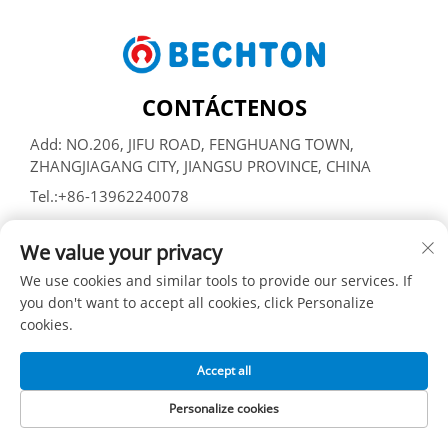
CONTÁCTENOS
Add: NO.206, JIFU ROAD, FENGHUANG TOWN,
ZHANGJIAGANG CITY, JIANGSU PROVINCE, CHINA
Tel.:
+86-13962240078
Correo electrónico:
[email protected]
We value your privacy
We use cookies and similar tools to provide our services. If
Derechos de autor © SUZHOU BECHTON PLASTIC
you don't want to accept all cookies, click Personalize
MACHINERY CO., LTD -
Política de privacidad
cookies.
Accept all
Personalize cookies