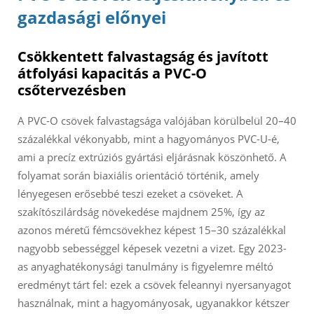
gazdasági előnyei
Csökkentett falvastagság és javított
átfolyási kapacitás a PVC-O
csőtervezésben
A PVC-O csövek falvastagsága valójában körülbelül 20–40
százalékkal vékonyabb, mint a hagyományos PVC-U-é,
ami a precíz extrúziós gyártási eljárásnak köszönhető. A
folyamat során biaxiális orientáció történik, amely
lényegesen erősebbé teszi ezeket a csöveket. A
szakítószilárdság növekedése majdnem 25%, így az
azonos méretű fémcsövekhez képest 15–30 százalékkal
nagyobb sebességgel képesek vezetni a vizet. Egy 2023-
as anyaghatékonysági tanulmány is figyelemre méltó
eredményt tárt fel: ezek a csövek feleannyi nyersanyagot
használnak, mint a hagyományosak, ugyanakkor kétszer