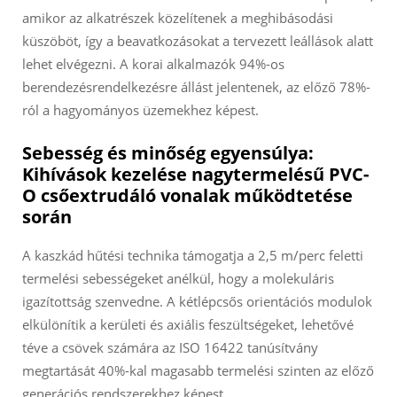
amikor az alkatrészek közelítenek a meghibásodási
küszöböt, így a beavatkozásokat a tervezett leállások alatt
lehet elvégezni. A korai alkalmazók 94%-os
berendezésrendelkezésre állást jelentenek, az előző 78%-
ról a hagyományos üzemekhez képest.
Sebesség és minőség egyensúlya:
Kihívások kezelése nagytermelésű PVC-
O csőextrudáló vonalak működtetése
során
A kaszkád hűtési technika támogatja a 2,5 m/perc feletti
termelési sebességeket anélkül, hogy a molekuláris
igazítottság szenvedne. A kétlépcsős orientációs modulok
elkülönítik a kerületi és axiális feszültségeket, lehetővé
téve a csövek számára az ISO 16422 tanúsítvány
megtartását 40%-kal magasabb termelési szinten az előző
generációs rendszerekhez képest.