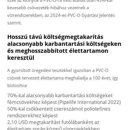
Ezek az előnyök a PVC-O-ra való átállás után 43%-kal
kevesebb csővezeték-hibához vezetnek a
vízrendszerekben, az 2024-es PVC-O Gyártási Jelentés
szerint.
Hosszú távú költségmegtakarítás
alacsonyabb karbantartási költségeken
és meghosszabbított élettartamon
keresztül
A gyorsított öregedési tesztekkel igazoltan a PVC-O
csövek tervezett élettartama meghaladja a 100 évet, így
biztosítva:
70%-kal alacsonyabb karbantartási költségeket
fémcsövekhez képest (Pipelife International 2022)
50%-kal csökkentett csereszámot poliolefines
rendszerekhez képest
2,10 USD megtakarítást futólábanként az
élettartam során közmű vízprojektekben