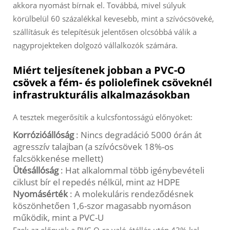
akkora nyomást bírnak el. Továbbá, mivel súlyuk
körülbelül 60 százalékkal kevesebb, mint a szívócsöveké,
szállításuk és telepítésük jelentősen olcsóbbá válik a
nagyprojekteken dolgozó vállalkozók számára.
Miért teljesítenek jobban a PVC-O
csövek a fém- és poliolefinek csöveknél
infrastrukturális alkalmazásokban
A tesztek megerősítik a kulcsfontosságú előnyöket:
Korrózióállóság
: Nincs degradáció 5000 órán át
agresszív talajban (a szívócsövek 18%-os
falcsökkenése mellett)
Ütésállóság
: Hat alkalommal több igénybevételi
ciklust bír el repedés nélkül, mint az HDPE
Nyomásérték
: A molekuláris rendeződésnek
köszönhetően 1,6-szor magasabb nyomáson
működik, mint a PVC-U