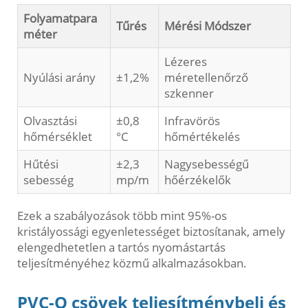
Folyamatpara
Tűrés
Mérési Módszer
méter
Lézeres
Nyúlási arány
±1,2%
méretellenőrző
szkenner
Olvasztási
±0,8
Infravörös
hőmérséklet
°C
hőmértékelés
Hűtési
±2,3
Nagysebességű
sebesség
mp/m
hőérzékelők
Ezek a szabályozások több mint 95%-os
kristályossági egyenletességet biztosítanak, amely
elengedhetetlen a tartós nyomástartás
teljesítményéhez közmű alkalmazásokban.
PVC-O csövek teljesítménybeli és