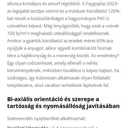
alkotva kristályos és amorf régiókból. A Faygoplas 2023-
as legújabb tesztjei szerint ez a módszer körülbelül 126%-
kal növeli a húzószilárdságot a hagyományos PVC-U
csövekhez képest. Még lenyűgözőbb, hogy ezek a csövek
100 kJ/m²-t meghaladó ütésállósággal rendelkeznek.
Amikor a gyártók körülbelül az eredeti méret 60%-ára
nyújtják a anyagot, akkor egyedi kombinációt hoznak
létre a hajlékonyság és a merevség között. Az eredmény?
Egy olyan csőszerkezet, amely ellenáll a nehéz
körülményeknek, miközben továbbra is képes hajlani, ha
szükséges, így különösen alkalmasak olyan földalatti
telepítésekre, ahol váratlan terhelések léphetnek fel.
Bi-axiális orientáció és szerepe a
tartósság és nyomásállóság javításában
Szekvenciális nyújtóerőket alkalmaznak: