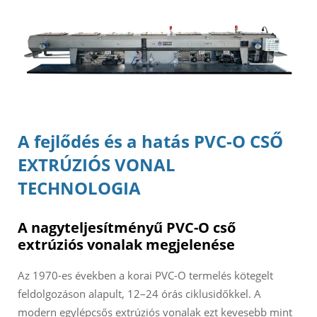
A fejlődés és a hatás
PVC-O CSŐ
EXTRÚZIÓS VONAL
TECHNOLOGIA
A nagyteljesítményű PVC-O cső
extrúziós vonalak megjelenése
Az 1970-es években a korai PVC-O termelés kötegelt
feldolgozáson alapult, 12–24 órás ciklusidőkkel. A
modern egylépcsős extrúziós vonalak ezt kevesebb mint