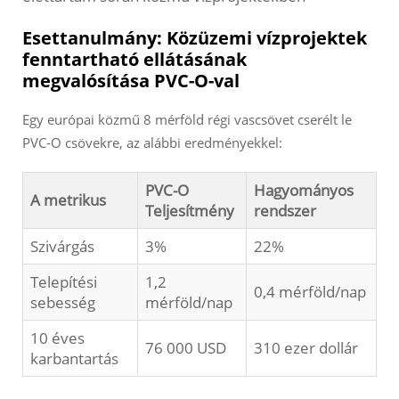
Esettanulmány: Közüzemi vízprojektek
fenntartható ellátásának
megvalósítása PVC-O-val
Egy európai közmű 8 mérföld régi vascsövet cserélt le
PVC-O csövekre, az alábbi eredményekkel:
PVC-O
Hagyományos
A metrikus
Teljesítmény
rendszer
Szivárgás
3%
22%
Telepítési
1,2
0,4 mérföld/nap
sebesség
mérföld/nap
10 éves
76 000 USD
310 ezer dollár
karbantartás