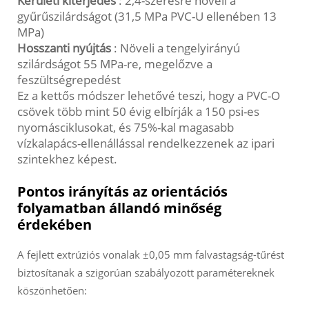
Kerületi kiterjedés
: 2,4-szeresre növeli a
gyűrűszilárdságot (31,5 MPa PVC-U ellenében 13
MPa)
Hosszanti nyújtás
: Növeli a tengelyirányú
szilárdságot 55 MPa-re, megelőzve a
feszültségrepedést
Ez a kettős módszer lehetővé teszi, hogy a PVC-O
csövek több mint 50 évig elbírják a 150 psi-es
nyomásciklusokat, és 75%-kal magasabb
vízkalapács-ellenállással rendelkezzenek az ipari
szintekhez képest.
Pontos irányítás az orientációs
folyamatban állandó minőség
érdekében
A fejlett extrúziós vonalak ±0,05 mm falvastagság-tűrést
biztosítanak a szigorúan szabályozott paramétereknek
köszönhetően: