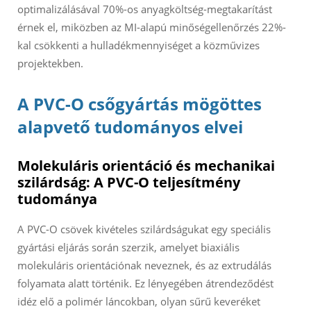
optimalizálásával 70%-os anyagköltség-megtakarítást
érnek el, miközben az MI-alapú minőségellenőrzés 22%-
kal csökkenti a hulladékmennyiséget a közművizes
projektekben.
A PVC-O csőgyártás mögöttes
alapvető tudományos elvei
Molekuláris orientáció és mechanikai
szilárdság: A PVC-O teljesítmény
tudománya
A PVC-O csövek kivételes szilárdságukat egy speciális
gyártási eljárás során szerzik, amelyet biaxiális
molekuláris orientációnak neveznek, és az extrudálás
folyamata alatt történik. Ez lényegében átrendeződést
idéz elő a polimér láncokban, olyan sűrű keveréket