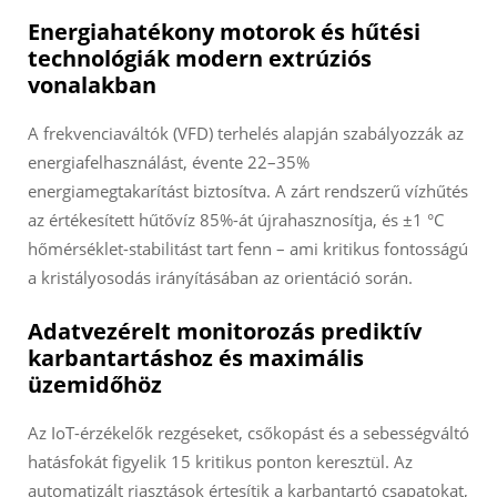
Energiahatékony motorok és hűtési
technológiák modern extrúziós
vonalakban
A frekvenciaváltók (VFD) terhelés alapján szabályozzák az
energiafelhasználást, évente 22–35%
energiamegtakarítást biztosítva. A zárt rendszerű vízhűtés
az értékesített hűtővíz 85%-át újrahasznosítja, és ±1 °C
hőmérséklet-stabilitást tart fenn – ami kritikus fontosságú
a kristályosodás irányításában az orientáció során.
Adatvezérelt monitorozás prediktív
karbantartáshoz és maximális
üzemidőhöz
Az IoT-érzékelők rezgéseket, csőkopást és a sebességváltó
hatásfokát figyelik 15 kritikus ponton keresztül. Az
automatizált riasztások értesítik a karbantartó csapatokat,