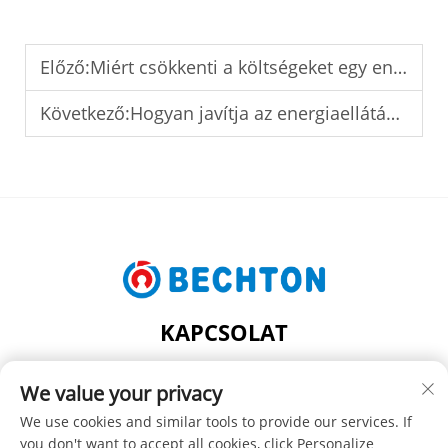
Előző:
Miért csökkenti a költségeket egy energiahatékony PVC-O csőextrúziós vonal
Következő:
Hogyan javítja az energiaellátást a gyárakban a PVC-O csőextrúziós vonal
KAPCSOLAT
Add: NO.206, JIFU ROAD, FENGHUANG TOWN,
We value your privacy
ZHANGJIAGANG CITY, JIANGSU PROVINCE, CHINA
Tel:
+86-13962240078
We use cookies and similar tools to provide our services. If
you don't want to accept all cookies, click Personalize