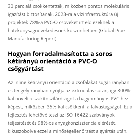
30 perc alá csökkentették, miközben pontos molekuláris
igazítást biztosítanak. 2023-ra a vízinfrastruktúra új
projektek 78%-a PVC-O csöveket írt elő ezeknek a
hatékonyságnövekedésnek köszönhetően (Global Pipe
Manufacturing Report).
Hogyan forradalmasította a soros
kétirányú orientáció a PVC-O
csőgyártást
Az inline kétirányú orientáció a csőfalakat sugárirányban
és tengelyirányban nyújtja az extrudálás során, így 300%-
kal növeli a szakítószilárdságot a hagyományos PVC-hez
képest, miközben 35%-kal csökkenti a falvastagságot. Ez a
fejlesztés lehetővé teszi az ISO 16422 szabványok
teljesítését és 98%-os anyagkonzisztencia elérését,
kiküszöbölve ezzel a minőségellenőrzést a gyártás után.