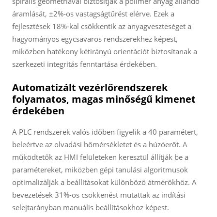
spirális geometriával biztosítják a polimer anyag állandó
áramlását, ±2%-os vastagságtűrést elérve. Ezek a
fejlesztések 18%-kal csökkentik az anyagveszteséget a
hagyományos egycsavaros rendszerekhez képest,
miközben hatékony kétirányú orientációt biztosítanak a
szerkezeti integritás fenntartása érdekében.
Automatizált vezérlőrendszerek
folyamatos, magas minőségű kimenet
érdekében
A PLC rendszerek valós időben figyelik a 40 paramétert,
beleértve az olvadási hőmérsékletet és a húzóerőt. A
működtetők az HMI felületeken keresztül állítják be a
paramétereket, miközben gépi tanulási algoritmusok
optimalizálják a beállításokat különböző átmérőkhöz. A
bevezetések 31%-os csökkenést mutattak az indítási
selejtarányban manuális beállításokhoz képest.