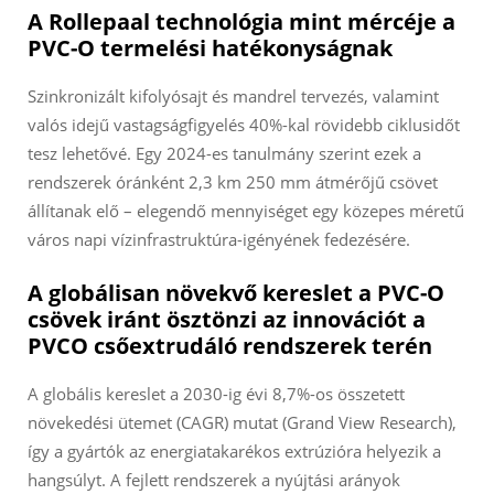
A Rollepaal technológia mint mércéje a
PVC-O termelési hatékonyságnak
Szinkronizált kifolyósajt és mandrel tervezés, valamint
valós idejű vastagságfigyelés 40%-kal rövidebb ciklusidőt
tesz lehetővé. Egy 2024-es tanulmány szerint ezek a
rendszerek óránként 2,3 km 250 mm átmérőjű csövet
állítanak elő – elegendő mennyiséget egy közepes méretű
város napi vízinfrastruktúra-igényének fedezésére.
A globálisan növekvő kereslet a PVC-O
csövek iránt ösztönzi az innovációt a
PVCO csőextrudáló rendszerek terén
A globális kereslet a 2030-ig évi 8,7%-os összetett
növekedési ütemet (CAGR) mutat (Grand View Research),
így a gyártók az energiatakarékos extrúzióra helyezik a
hangsúlyt. A fejlett rendszerek a nyújtási arányok