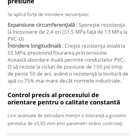
presiune
Se aplică forțe de întindere secvențiale:
Expansiune circumferențială
: Sporește rezistența
la încovoiere de 2,4 ori (31,5 MPa față de 13 MPa la
PVC-U)
Întindere longitudinală
: Crește rezistența axială la
55 MPa, prevenind fisurarea prin tensiune
Această abordare duală permite conductelor PVC-
O să reziste la cicluri de presiune de 150 psi timp
de peste 50 de ani, având o rezistență la lovitură de
apă cu 75% mai mare decât normele industriale.
Control precis al procesului de
orientare pentru o calitate constantă
Linii avansate de extrudare mențin o toleranță a grosimii
peretelui de ±0,05 mm prin parametri strâns controlați: