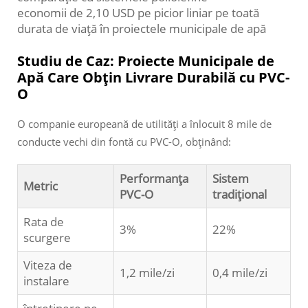
economii de 2,10 USD pe picior liniar pe toată
durata de viață în proiectele municipale de apă
Studiu de Caz: Proiecte Municipale de
Apă Care Obțin Livrare Durabilă cu PVC-
O
O companie europeană de utilități a înlocuit 8 mile de
conducte vechi din fontă cu PVC-O, obținând:
Performanța
Sistem
Metric
PVC-O
tradițional
Rata de
3%
22%
scurgere
Viteza de
1,2 mile/zi
0,4 mile/zi
instalare