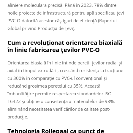
aliniere moleculară precisă. Până în 2023, 78% dintre
noile proiecte de infrastructură pentru apă specificau țevi
PVC-O datorită acestor câștiguri de eficiență (Raportul
Global privind Producția de Țevi).
Cum a revoluționat orientarea biaxială
în linie fabricarea țevilor PVC-O
Orientarea biasială în linie întinde peretii țevilor radial și
axial în timpul extrudării, crescând rezistența la tracțiune
cu 300% în comparație cu PVC-ul convențional și
reducând grosimea peretelui cu 35%. Această
îmbunătățire permite respectarea standardelor ISO
16422 și obține o consistență a materialelor de 98%,
eliminând necesitatea verificărilor de calitate post-
producție.
Tehnologia Rollepaal ca punct de