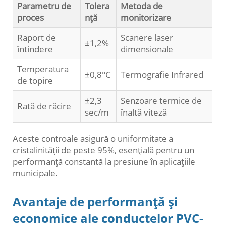
Parametru de
Tolera
Metoda de
proces
nță
monitorizare
Raport de
Scanere laser
±1,2%
întindere
dimensionale
Temperatura
±0,8°C
Termografie Infrared
de topire
±2,3
Senzoare termice de
Rată de răcire
sec/m
înaltă viteză
Aceste controale asigură o uniformitate a
cristalinității de peste 95%, esențială pentru un
performanță constantă la presiune în aplicațiile
municipale.
Avantaje de performanță și
economice ale conductelor PVC-