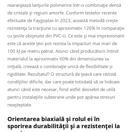
rearanjează lanțurile polimerice într-o combinație densă
de cristale și regiuni amorfe. Conform testelor recente
efectuate de Faygoplas în 2023, această metodă crește
rezistența la tracțiune cu aproximativ 126% în comparație
cu țevile obișnuite din PVC-U. Ce este și mai impresionant
este că aceste țevi pot rezista la impacturi mai mari de
100 kJ pe metru pătrat. Atunci când producătorii întind
materialul la aproximativ 60% din dimensiunea sa
inițială, creează o combinație unică de flexibilitate și
rigiditate. Rezultatul? O structură de țeavă care rezistă
condițiilor dificile, dar care poate totodată să se îndoaie
atunci când este necesar, fiind astfel deosebit de utilă
pentru instalațiile subterane unde pot apărea stresuri
neașteptate.
Orientarea biaxială și rolul ei în
sporirea durabilității și a rezistenței la