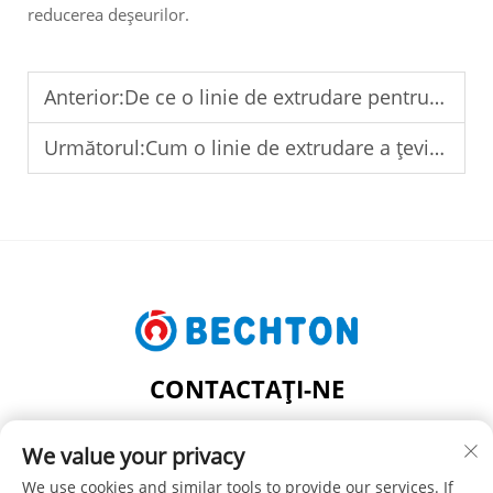
reducerea deșeurilor.
Anterior:
De ce o linie de extrudare pentru țevi PVC-O cu economie de energie reduce costurile de producție
Următorul:
Cum o linie de extrudare a țevilor PVC-O îmbunătățește gestionarea energiei în fabrici
CONTACTAȚI-NE
Add: NR. 206, STRADA JIFU, SATUL FENGHUANG,
We value your privacy
ORAȘUL ZHANGJIAGANG, JUDEȚUL JIANGSU, CHINA
Tel:
+86-13962240078
We use cookies and similar tools to provide our services. If