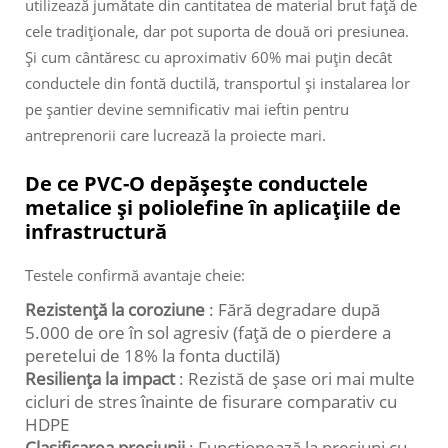
utilizează jumătate din cantitatea de material brut față de
cele tradiționale, dar pot suporta de două ori presiunea.
Și cum cântăresc cu aproximativ 60% mai puțin decât
conductele din fontă ductilă, transportul și instalarea lor
pe șantier devine semnificativ mai ieftin pentru
antreprenorii care lucrează la proiecte mari.
De ce PVC-O depășește conductele
metalice și poliolefine în aplicațiile de
infrastructură
Testele confirmă avantaje cheie:
Rezistență la coroziune
: Fără degradare după
5.000 de ore în sol agresiv (față de o pierdere a
peretelui de 18% la fonta ductilă)
Resiliența la impact
: Rezistă de șase ori mai multe
cicluri de stres înainte de fisurare comparativ cu
HDPE
Clasificarea presiunii
: Funcționează la presiuni cu