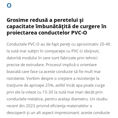
O
Grosime redusă a peretelui și
capacitate îmbunătățită de curgere în
proiectarea conductelor PVC-O
Conductele PVC-O au de fapt pereți cu aproximativ 20-40
la sută mai subțiri în comparație cu PVC-U obișnuit,
datorită modului în care sunt fabricate prin tehnici
precise de extrudare. Procesul implică o orientare
biaxială care face ca aceste conducte să fie mult mai
rezistente. Vorbim despre o creștere a rezistenței la
tracțiune de aproape 25%, astfel încât apa poate curge
prin ele la viteze cu 15-30 la sută mai mari decât prin
conductele metalice, pentru același diametru. Un studiu
recent din 2023 privind eficiența materialelor a
descoperit și un alt aspect impresionant: aceste conducte