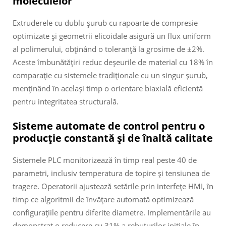
moleculelor
Extruderele cu dublu şurub cu rapoarte de compresie
optimizate și geometrii elicoidale asigură un flux uniform
al polimerului, obținând o toleranță la grosime de ±2%.
Aceste îmbunătățiri reduc deșeurile de material cu 18% în
comparație cu sistemele tradiționale cu un singur şurub,
menținând în același timp o orientare biaxială eficientă
pentru integritatea structurală.
Sisteme automate de control pentru o
producție constantă și de înaltă calitate
Sistemele PLC monitorizează în timp real peste 40 de
parametri, inclusiv temperatura de topire și tensiunea de
tragere. Operatorii ajustează setările prin interfețe HMI, în
timp ce algoritmii de învățare automată optimizează
configurațiile pentru diferite diametre. Implementările au
demonstrat o reducere cu 31% a rebuturilor inițiale în