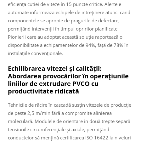
eficiența cutiei de viteze în 15 puncte critice. Alertele
automate informează echipele de întreținere atunci când
componentele se apropie de pragurile de defectare,
permițând intervenții în timpul opririlor planificate.
Pionierii care au adoptat această soluție raportează o
disponibilitate a echipamentelor de 94%, față de 78% în
instalațiile convenționale.
Echilibrarea vitezei și calității:
Abordarea provocărilor în operațiunile
liniilor de extrudare PVCO cu
productivitate ridicată
Tehnicile de răcire în cascadă susțin vitezele de producție
de peste 2,5 m/min fără a compromite alinierea
moleculară. Modulele de orientare în două trepte separă
tensiunile circumferențiale și axiale, permițând
conductelor să mențină certificarea ISO 16422 la niveluri