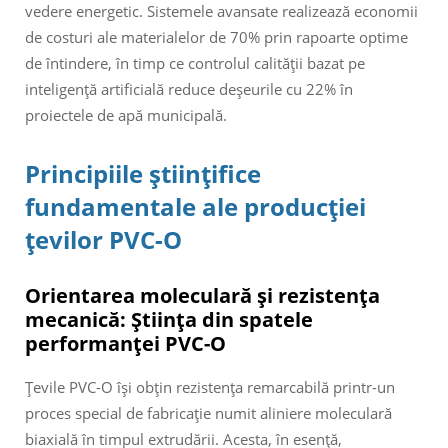
vedere energetic. Sistemele avansate realizează economii
de costuri ale materialelor de 70% prin rapoarte optime
de întindere, în timp ce controlul calității bazat pe
inteligență artificială reduce deșeurile cu 22% în
proiectele de apă municipală.
Principiile științifice
fundamentale ale producției
țevilor PVC-O
Orientarea moleculară și rezistența
mecanică: Știința din spatele
performanței PVC-O
Țevile PVC-O își obțin rezistența remarcabilă printr-un
proces special de fabricație numit aliniere moleculară
biaxială în timpul extrudării. Acesta, în esență,