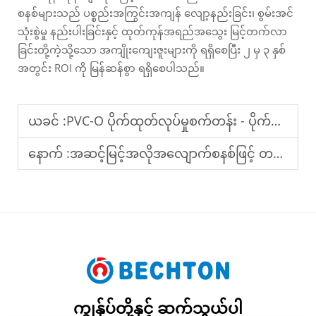
စနစ်များသည် ပစ္စည်းအကြွင်းအကျန် လျော့နည်းခြင်း၊ စွမ်းအင်
သုံးစွဲမှု နည်းပါးခြင်းနှင့် ထုတ်ကုန်အရည်အသွေး မြင့်တက်လာ
ခြင်းတို့ကဲ့သို့သော အကျိုးကျေးဇူးများကို ရရှိစေပြီး ၂ မှ ၃ နှစ်
အတွင်း ROI ကို မြန်ဆန်စွာ ရရှိစေပါသည်။
ယခင် :
PVC-O ပိုက်ထုတ်လုပ်မှုစက်တန်း - ပိုက်၏သက်တမ်းနှင့် ယုံကြည်စိတ်ချရမှုကို တိုးမြှင့်ပေးခြင်း
နောက် :
အဆင့်မြင့်အလိုအလျောက်စနစ်ဖြင့် တည်ငြိမ်ပြီး ရပ်ဆိုင်းမှုနည်းသော PVC-O ပိုက်ထုတ်လုပ်ရန်စက်စီး
ကျွန်ုပ်တို့နှင့် ဆက်သွယ်ပါ