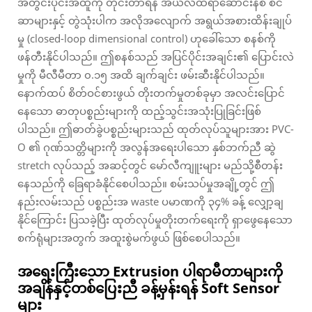
အတွင်းပိုင်းအထူကို တိုင်းတာရန် အယ်လ်ထရာဆောင်းနစ် စင်
ဆာများနှင့် တွဲသုံးပါက အလိုအလျောက် အရွယ်အစားထိန်းချုပ်
မှု (closed-loop dimensional control) ဟုခေါ်သော စနစ်ကို
ဖန်တီးနိုင်ပါသည်။ ဤစနစ်သည် အပြင်ပိုင်းအချင်း၏ ပြောင်းလဲ
မှုကို မီလီမီတာ ၀.၁၅ အထိ ချက်ချင်း ဖမ်းဆီးနိုင်ပါသည်။
နောက်ထပ် စိတ်ဝင်စားဖွယ် တိုးတက်မှုတစ်ခုမှာ အလင်းပြောင်
နေသော ဓာတုပစ္စည်းများကို ထည့်သွင်းအသုံးပြုခြင်းဖြစ်
ပါသည်။ ဤဓာတ်ခွဲပစ္စည်းများသည် ထုတ်လုပ်သူများအား PVC-
O ၏ ဂုဏ်သတ္တိများကို အလွန်အရေးပါသော နှစ်ဘက်ညီ ဆွဲ
stretch လုပ်သည့် အဆင့်တွင် မော်လီကျူးများ မည်သို့စီတန်း
နေသည်ကို ခြေရာခံနိုင်စေပါသည်။ စမ်းသပ်မှုအချို့တွင် ဤ
နည်းလမ်းသည် ပစ္စည်းအ waste ပမာဏကို ၃၄% ခန့် လျှော့ချ
နိုင်ကြောင်း ပြသခဲ့ပြီး ထုတ်လုပ်မှုတိုးတက်ရေးကို ရှာဖွေနေသော
စက်ရုံများအတွက် အထူးစွဲမက်ဖွယ် ဖြစ်စေပါသည်။
အရေးကြီးသော Extrusion ပါရာမီတာများကို
အချိန်နှင့်တစ်ပြေးညီ ခန့်မှန်းရန် Soft Sensor
များ