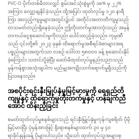
PVC-O ပိုက်တစ်မီတာလျှင် စွမ်းအင်သုံးစွဲမှုကို ၁၈% မှ ၂၂%
အကြား လျှော့ချနိုင်ခဲ့သည်။ ထို့အပြင်၊ ထုတ်လုပ်မှု ၁၂၀ နာရီ
ကြာ အလှည့်ကျမှုများအတွင်း၌ပင် အတိုင်းအတာတိကျမှုသည်
တသမတ်တည်းရှိနေခဲ့သည်။ ဤတိုးတက်မှုအားလုံးသည် အမှန်
တကယ်ငွေစုဆောင်းမှုကိုလည်း ပေါင်းထည့်ခဲ့သည်။ ကုမ္ပဏီ
သည် ၎င်းတို့၏ ၂၀၂၃ ခုနှစ် ထိရောက်မှုအစီရင်ခံစာများအရ
ပစ္စည်းများအတွက်သာ လစဉ် ဒေါ်လာ ၅၈၀၀၀ ခန့် စုဆောင်းနိုင်
ခဲ့ကြောင်း သတင်းပို့ခဲ့ပြီး ခေတ်မီထုတ်လုပ်မှုနည်းပညာသည်
မှန်ကန်စွာအသုံးချပါက မည်မျှအကျိုးသက်ရောက်မှုရှိသည်ကို
ပြသနေသည်။
အစပိုင်းရင်းနှီးမြှုပ်နှံမှုမြင့်မားမှုကို ရေရှည်တိ
ကျမှုနှင့် ထိရောက်မှုတိုးတက်မှုနှင့် ဟန်ချက်ညီ
အောင် ထိန်းညှိခြင်း
စမတ်ထုတ်လုပ်မှုစနစ်များသည် ရင်းနှီးမြှုပ်နှံမှုကုန်ကျစရိတ် ပိုမို
မြင့်မားပြီး ပုံမှန်အားဖြင့် ရိုးရာစနစ်များထက် ၃၀ မှ ၄၀
ရာခိုင်နှုန်းခန့် ပိုများပါသည်။ သို့သော် ထုတ်လုပ်သူအများစု