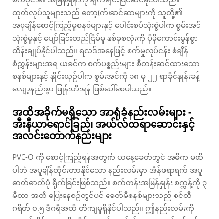
ထုတ်လုပ်သူများသည် တော့(က်)ဆင်ဆာများကို သူတို့၏
အပူချိန်စောင့်ကြည့်မှုစနစ်များနှင့် ပေါင်းစပ်သုံးစွဲပါက စွမ်းအင်
သုံးစွဲမှုနှင့် ပျော်ခြင်းတည်ငြိမ်မှု နှစ်ခုစလုံးကို ပိုမိုကောင်းမွန်စွာ
ထိန်းချုပ်နိုင်ပါသည်။ ရလဒ်အနေဖြင့် စက်မှုလုပ်ငန်း စံချိန်
စံညွှန်းများအရ ယခင်က စက်ပစ္စည်းများ စီတန်းဆင်ထားသော
စနစ်များနှင့် နှိုင်းယှဉ်ပါက စွမ်းအင်ကို ၁၈ မှ ၂၂ ရာခိုင်နှုန်းခန့်
လျော့နည်းစွာ ဖြုန်းတီးရန် ဖြစ်ပေါ်စေပါသည်။
အထိအခိုက်မရှိသော အာရုံခံနည်းလမ်းများ -
အီးနီယာရောင်ခြည်၊ အယ်လ်ထရာဆောင်းနှင့်
အလင်းတောက်နည်းများ
PVC-O ကို စောင့်ကြည့်ရန်အတွက် ယနေ့ခေတ်တွင် အဓိက မထိ
ပါဘဲ အပူချိန်တိုင်းတာနိုင်သော နည်းလမ်းမှာ အီန်ဖရာရက် အပူ
ဓာတ်ဓာတ်ပုံ ရိုက်ခြင်းဖြစ်သည်။ စက်တန်းအမြန်နှုန်း စက္ကန့်ကို ၃
မီတာ အထိ ပြေးနေစဉ်တွင်ပင် ခေတ်မီစနစ်များသည် စင်တီ
ဂရိတ် ၀.၅ ဒီဂရီအထိ တိကျမှုရှိနိုင်ပါသည်။ ဤနည်းလမ်းကို