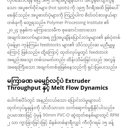
သော အပူစက်ဝိုင်းများ (hot spots) ကို ၁၉၅ ဒီဂရီအထိ ဖြစ်ပေါ်
စေနိုင်သည်။ အပူဓာတ်ပုံများကို ကြည့်ပါက စိတ်ဝင်စားဖွယ်ရာ
တစ်ခုကို တွေ့ရသည်။ Polymer Processing Institute ၏
၂၀၂၄ ခုနှစ်က မကြာသေးမီက စုဆောင်းထားသော
အချက်အလက်များအရ ဤအပူချိန်ပြောင်းလဲမှုများ၏ နှစ်ပုံတစ်
ပုံခန့်မှာ ကုန်ကြမ်း feedstocks များ၏ သိပ်သည်းဆ မညီမျှမှု
ကြောင့် ဖြစ်သည်။ ထို့ကြောင့် ထုတ်လုပ်မှုတွင် feedstock
အရည်အသွေး တစ်သမတ်တည်း ထိန်းသိမ်းခြင်းသည် အလွန်
အရေးကြီးသော အချက်တစ်ခုဖြစ်နေသည်ကို ရှင်းပြပေးသည်။
မကြာခဏ မမျှော်လင့်ပဲ Extruder
Throughput နှင့် Melt Flow Dynamics
ပေါက်စပီဒ်တွင် အနည်းငယ်သော ပြောင်းလဲမှုများပင်
ထုတ်လုပ်မှုနှုန်းကို သိသိသာသာ သက်ရောက်မှုရှိနိုင်ပါသည်။
ဥပမာအားဖြင့် ပုံမှန် 90mm PVC-O ဆွဲထုတ်စနစ်များတွင် RPM
၂ သာ ကွာခြားခြင်းဖြင့် မိနစ်တစ်နာရီလျှင် ကီလိုဂရမ် ၁၅ ခန့်