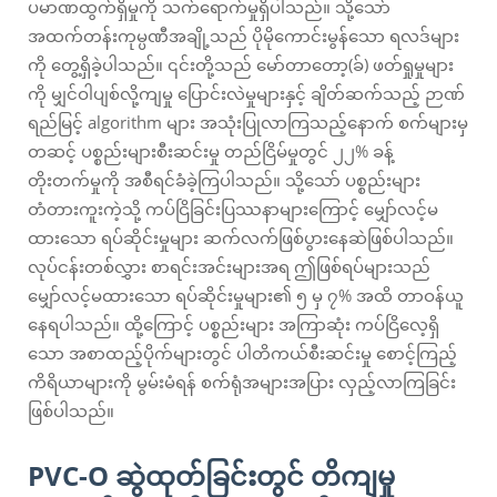
ပမာဏထွက်ရှိမှုကို သက်ရောက်မှုရှိပါသည်။ သို့သော်
အထက်တန်းကုမ္ပဏီအချို့သည် ပိုမိုကောင်းမွန်သော ရလဒ်များ
ကို တွေ့ရှိခဲ့ပါသည်။ ၎င်းတို့သည် မော်တာတော့(ခ်) ဖတ်ရှုမှုများ
ကို မျှင်ဝါပျစ်လို့ကျမှု ပြောင်းလဲမှုများနှင့် ချိတ်ဆက်သည့် ဉာဏ်
ရည်မြင့် algorithm များ အသုံးပြုလာကြသည့်နောက် စက်များမှ
တဆင့် ပစ္စည်းများစီးဆင်းမှု တည်ငြိမ်မှုတွင် ၂၂% ခန့်
တိုးတက်မှုကို အစီရင်ခံခဲ့ကြပါသည်။ သို့သော် ပစ္စည်းများ
တံတားကူးကဲ့သို့ ကပ်ငြိခြင်းပြဿနာများကြောင့် မျှော်လင့်မ
ထားသော ရပ်ဆိုင်းမှုများ ဆက်လက်ဖြစ်ပွားနေဆဲဖြစ်ပါသည်။
လုပ်ငန်းတစ်လွှား စာရင်းအင်းများအရ ဤဖြစ်ရပ်များသည်
မျှော်လင့်မထားသော ရပ်ဆိုင်းမှုများ၏ ၅ မှ ၇% အထိ တာဝန်ယူ
နေရပါသည်။ ထို့ကြောင့် ပစ္စည်းများ အကြာဆုံး ကပ်ငြိလေ့ရှိ
သော အစာထည့်ပိုက်များတွင် ပါတိကယ်စီးဆင်းမှု စောင့်ကြည့်
ကိရိယာများကို မွမ်းမံရန် စက်ရုံအများအပြား လှည့်လာကြခြင်း
ဖြစ်ပါသည်။
PVC-O ဆွဲထုတ်ခြင်းတွင် တိကျမှု