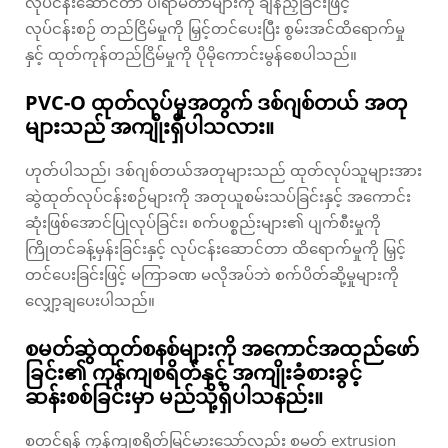
လုပ်ငန်းဆောင်တာ ပါရာမီတာများကို ချိန်ညှိခြင်းဖြင့်
လုပ်ငန်းစဉ် တည်ငြိမ်မှုကို မြှင့်တင်ပေးပြီး စွမ်းအင်ထိရောက်မှု
နှင့် ထုတ်ကုန်တည်ငြိမ်မှုကို ပိုမိုကောင်းမွန်စေပါသည်။
PVC-O ထုတ်လုပ်မှုအတွက် ဒစ်ဂျစ်တယ် အတု
များသည် အကျိုးရှိပါသလား။
ဟုတ်ပါသည်၊ ဒစ်ဂျစ်တယ်အတုများသည် ထုတ်လုပ်သူများအား
ဆွဲထုတ်လုပ်ငန်းစဉ်များကို အတုယူစမ်းသပ်ခြင်းနှင့် အကောင်း
ဆုံးဖြစ်အောင်ပြုလုပ်ခြင်း၊ စက်ပစ္စည်းများ၏ ပျက်စီးမှုကို
ကြိုတင်ခန့်မှန်းခြင်းနှင့် လုပ်ငန်းဆောင်တာ ထိရောက်မှုကို မြှင့်
တင်ပေးခြင်းဖြင့် မကြာခဏ မလိုအပ်ဘဲ စက်ပိတ်ဆို့မှုများကို
လျှော့ချပေးပါသည်။
စမတ်ဆွဲထုတ်စနစ်များကို အကောင်အထည်ဖော်
ခြင်း၏ ကုန်ကျစရိတ်နှင့် အကျိုးခံစားခွင့်
ဆန်းစစ်ခြင်းမှာ မည်သို့ရှိပါသနည်း။
စတင်ရန် ကုန်ကျစရိတ်မြင့်မားသော်လည်း စမတ် extrusion