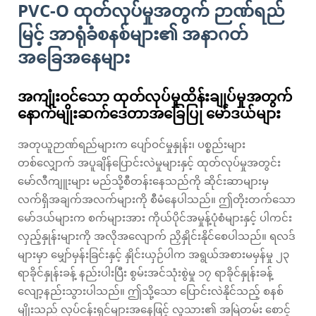
PVC-O ထုတ်လုပ်မှုအတွက် ဉာဏ်ရည်
မြင့် အာရုံခံစနစ်များ၏ အနာဂတ်
အခြေအနေများ
အကျုံးဝင်သော ထုတ်လုပ်မှုထိန်းချုပ်မှုအတွက်
နောက်မျိုးဆက်ဒေတာအခြေပြု မော်ဒယ်များ
အတုယူဉာဏ်ရည်များက ပျော်ဝင်မှုနှုန်း၊ ပစ္စည်းများ
တစ်လျှောက် အပူချိန်ပြောင်းလဲမှုများနှင့် ထုတ်လုပ်မှုအတွင်း
မော်လီကျူးများ မည်သို့စီတန်းနေသည်ကို ဆိုင်းဆာများမှ
လက်ရှိအချက်အလက်များကို စီမံနေပါသည်။ ဤတိုးတက်သော
မော်ဒယ်များက စက်များအား ကိုယ်ပိုင်အမှုန့်ပုံစံများနှင့် ပါကင်း
လှည့်နှုန်းများကို အလိုအလျောက် ညှိနှိုင်းနိုင်စေပါသည်။ ရလဒ်
များမှာ မျှော်မှန်းခြင်းနှင့် နှိုင်းယှဉ်ပါက အရွယ်အစားမမှန်မှု ၂၃
ရာခိုင်နှုန်းခန့် နည်းပါးပြီး စွမ်းအင်သုံးစွဲမှု ၁၇ ရာခိုင်နှုန်းခန့်
လျော့နည်းသွားပါသည်။ ဤသို့သော ပြောင်းလဲနိုင်သည့် စနစ်
မျိုးသည် လုပ်ငန်းရှင်များအနေဖြင့် လူသား၏ အမြဲတမ်း စောင့်