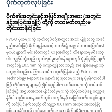
ပိုက်ထုတ်လုပ်ခြင်း
ပိုက်၏အတွင်းနှင့်အပြင်အချိုးအစား (အတွင်း
နှင့်အပြင်အချိုး) တို့ကို တသမတ်တည်းမ
တိုင်းတာနိုင်ခြင်း
PVC-O ပိုက်များကို ထုတ်လုပ်စဉ်အတွင်း အသုံးပြုခဲ့သည့် ယခင်
နည်းလမ်းဖြင့် မိုက်ခရွန်အဆင့်အတန်းရှိ အရွယ်အစားပြောင်းလဲ
မှုငယ်များကို ဖမ်းဆီးရာတွင် ယခုအခါတွင် ထိရောက်မှုမရှိတော့
ပါ။ ကျွန်ုပ်တို့သည် ထုတ်လုပ်မှုလုပ်ငန်းများတွင် ပုံမှန်ခွင့်ပြုချက်
အတွင်းရှိ ±0.5mm ကို ကျော်လွန်သွားသည့် အခြေအနေများကို
တွေ့ရပါသည်။ မကြာသေးမီက ထုတ်ပြန်ခဲ့သည့် Extrusion
Technology Report ၏ နောက်ဆုံးရလဒ်များအရ ပုံမှန်ကာလီပါ
ဖြင့် တိုင်းတာမှုများနှင့် နှိုင်းယှဉ်ပါက ဆင်ဆာများကို တပ်ဆင်
ခြင်းဖြင့် အရွယ်အစားပြောင်းလဲမှုများကို သုံးပုံတစ်ပုံခန့် လျှော့ချ
နိုင်ပါသည်။ ယနေ့ခေတ်တွင် အတွင်းနှင့် အပြင်ဘက်အချင်းများ
ကို တစ်ပြိုင်နက်တည်း တိကျစွာ 0.01mm အတိုင်းအတာဖြင့်
စစ်ဆေးနိုင်သည့် အင်ဖရာရက်လေဆာ မိုက်ခရိုမီတာများသည်