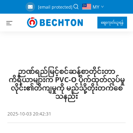
MY
[email protected]
ဈေးကုတ်ယူရန်
ဉာဏ်ရည်မြင့်စင်ဆန်စာတိုင်းတာ
ကိရိယာများက PVC-O ပိုက်ထုတ်လုပ်မှု
လိုင်း၏တိကျမှုကို မည်သို့တိုးတက်စေ
သနည်း
2025-10-03 20:42:31