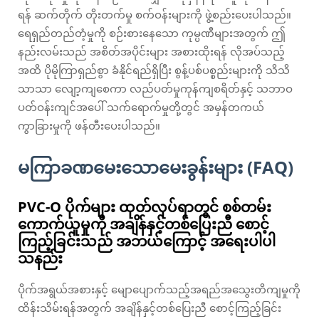
ရန် ဆက်တိုက် တိုးတက်မှု စက်ဝန်းများကို ဖွဲ့စည်းပေးပါသည်။
ရေရှည်တည်တံ့မှုကို စဉ်းစားနေသော ကုမ္ပဏီများအတွက် ဤ
နည်းလမ်းသည် အစိတ်အပိုင်းများ အစားထိုးရန် လိုအပ်သည့်
အထိ ပိုမိုကြာရှည်စွာ ခံနိုင်ရည်ရှိပြီး စွန့်ပစ်ပစ္စည်းများကို သိသိ
သာသာ လျော့ကျစေကာ လည်ပတ်မှုကုန်ကျစရိတ်နှင့် သဘာဝ
ပတ်ဝန်းကျင်အပေါ် သက်ရောက်မှုတို့တွင် အမှန်တကယ်
ကွာခြားမှုကို ဖန်တီးပေးပါသည်။
မကြာခဏမေးသောမေးခွန်းများ (FAQ)
PVC-O ပိုက်များ ထုတ်လုပ်ရာတွင် စစ်တမ်း
ကောက်ယူမှုကို အချိန်နှင့်တစ်ပြေးညီ စောင့်
ကြည့်ခြင်းသည် အဘယ်ကြောင့် အရေးပါပါ
သနည်း
ပိုက်အရွယ်အစားနှင့် မျောပျောက်သည့်အရည်အသွေးတိကျမှုကို
ထိန်းသိမ်းရန်အတွက် အချိန်နှင့်တစ်ပြေးညီ စောင့်ကြည့်ခြင်း