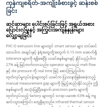
ကုန်ကျစရိတ်-အကျိုးခံစားခွင့် ဆန်းစစ်
ခြင်း
ဆင်ဆာများ ပေါင်းစပ်ခြင်းဖြင့် အရွယ်အစား
ပြောင်းလဲမှုနှင့် အကြွင်းအကျန်နှုန်းများ
လျှော့ချခြင်း
PVC-O extrusion line များတွင် smart sensor များ တပ်ဆင်
ထားပါက အချင်းနှင့် နံရံအထူတို့အတွက် 0.15 mm အောက်ရှိ
tolerance များကို ရရှိစေပြီး ယခင်စနစ်များနှင့် နှိုင်းယှဉ်ပါက
27% ခန့် မြင့်တက်လာသည်။ operator များသည် melt flow
နှင့် die pressure ကို real time ဖြင့် စောင့်ကြည့်ပါက
ထုတ်လုပ်မှုလုပ်ငန်းများတွင် ယခင်က ပြဿနာဖြစ်စေခဲ့သည့်
manual measurement gap များကို ဖြည့်ဆည်းနိုင်သည်။ ဤ
စနစ်များကို အသုံးပြုပြီးနောက် precision parts များကို
ထုတ်လုပ်သည့် factory များတွင် scrap ပမာဏ 63% ခန့် ကျ
ဆင်းသွားကြောင်း တွေ့ရှိရသည်။ infrared thermal sensor