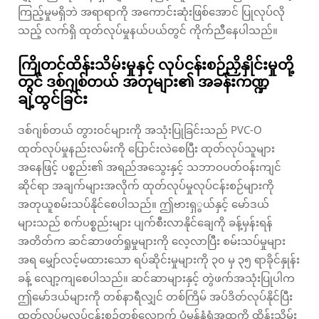
ကြည့်မှုမရှိဘဲ အရာရာကို အကောင်းဆုံးဖြစ်အောင် ပြုလုပ်လို
သည့် လက်ရှိ ထုတ်လုပ်မှုနယ်ပယ်တွင် ကိုက်ညီနေပါသည်။
ကြိုတင်ထိန်းသိမ်းမှုနှင့် လုပ်ငန်းစဉ်ညှိနှိုင်းမှုတို့
တွင် ဒစ်ဂျစ်တယ် အတုများ၏ အခန်းကဏ္ဍ
ချဲ့ထွင်ခြင်း
ဒစ်ဂျစ်တယ် တွားဝင်များကို အသုံးပြုခြင်းသည် PVC-O
ထုတ်လုပ်မှုနည်းလမ်းကို ပြောင်းလဲစေပြီး ထုတ်လုပ်သူများ
အနေဖြင့် ပစ္စည်း၏ အရည်အသွေးနှင့် သဘာဝပတ်ဝန်းကျင်
ဆိုင်ရာ အချက်များအလိုက် ထုတ်လုပ်မှုလုပ်ငန်းစဉ်များကို
အတုယူစမ်းသပ်နိုင်စေပါသည်။ ဤဗားရှွယ်နှင့် မော်ဒယ်
များသည် စက်ပစ္စည်းများ ပျက်စီးလာနိုင်ချေကို ခန့်မှန်းရန်
အတိတ်က ဆင်ဆာဖတ်ရှုမှုများကို လေ့လာပြီး စမ်းသပ်မှုများ
အရ မျှော်လင့်မထားသော ရပ်ဆိုင်းမှုများကို ၃၀ မှ ၃၅ ရာခိုင်နှုန်း
ခန့် လျော့ကျစေပါသည်။ ဆင်ဆာများနှင့် တွဲဖက်အသုံးပြုပါက
ဤမော်ဒယ်များကို တစ်နာရီလျှင် တစ်ကြိမ် အပ်ဒိတ်လုပ်နိုင်ပြီး
ထုတ်လုပ်မှုလုပ်ငန်းစဉ်တစ်လျှောက် ပုံမှန်နံရံအထူကို ထိန်းသိမ်း