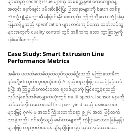
များသည် cooling issue များကို တစ်စက္ကန့်၏ ဝက်ကျော်ခန့်
အတွင်း ချက်ချင်း ဖမ်းဆီးနိုင်ပြီး ပြဿနာများကို batch တစ်ခု
လုံးသို့ ပျံ့နှံ့မသွားမီ ဖြေရှင်းနိုင်စေသည်။ ဤကဲ့သို့သော တုံ့ပြန်မှု
မြန်ဆန်မှုသည် specification များ တင်းကျပ်သော ထုတ်လုပ်သူ
များအတွက် quality control တွင် အဓိကကျသော ကွာခြားမှုကို
ဖြစ်ပေါ်စေသည်။
Case Study: Smart Extrusion Line
Performance Metrics
အဓိက ပလတ်စတစ်ထုတ်လုပ်သူတစ်ဦးသည် မကြာသေးမီက
၎င်းတို့၏ ထုတ်လုပ်မှုလိုင်းကို AI နည်းပညာဖြင့် အဆင့်မြှင့်တင်
ခဲ့ပြီး အံ့သြဖွယ်ကောင်းသော ရလဒ်များကို မြင်တွေ့ခဲ့ရသည်။
လုပ်ငန်းစဉ်တစ်လျှောက်လုံးတွင် multi-spectral sensor များကို
တပ်ဆင်လိုက်သောအခါ first pass yield သည် စနစ်ဟောင်း
များဖြင့် ၇၈% မှ အထင်ကြီးလောက်စရာ ၉၂% အထိ မြင့်တက်
လာခဲ့သည်။ ၎င်းတို့သည် မော်တာများကို ကွဲပြားသောအမြန်နှုန်း
များဖြင့် လည်ပတ်စေရန် ချိန်ညှိခြင်းဖြင့် ထုတ်လုပ်ထားသော