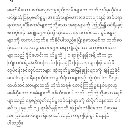
ခေတ်မီသော စက်လေ့လာမှုနည်းလမ်းများက ထုတ်လုပ်မှုလိုင်းမှ
ပင်ရိုးတုံ့ပြန်မှုဖတ်ရှုမှု၊ အရည်ပျော်ဖိအားဒေတာများနှင့် အင်ဖရာ
ရက်အပူချိန်စကင်များကဲ့သို့သော အရာများကို ကြည့်၍ ဝင်ရိုးနှင့်
စက်ဝိုင်းပုံ အချိုးများကဲ့သို့ တိုင်းတာရန် ခက်ခဲသော စွမ်းရည်
များကို တကယ်တွက်ချက်နိုင်ပါသည်။ ပြီးခဲ့သောနှစ်က ထုတ်ဝေ
ခဲ့သော လေ့လာမှုအသစ်များအရ ဤသို့သော ဆော့ဖ်ဆင်ဆာ
များသည် ဒိုင်ဖောင်းကျယ်မှုကို ၂.၁ ရာခိုင်နှုန်းခန့် တိကျစွာ
ကြိုတင်ခန့်မှန်းနိုင်ကြောင်း ပြသခဲ့ပြီး ပြဿနာများဖြစ်မည်မီ
လုပ်ငန်းခွင်လုပ်သားများ ဆွဲထုတ်မှုအမြန်နှုန်းများကို ချိန်ညှိနိုင်
စေပါသည်။ ရိုးရာတိုင်းတာမှုကိရိယာများနှင့် တွဲသုံးပါက ဒီဂျစ်
တယ်ဆင်ဆာများသည် ဟိုက်ဘရစ် စောင့်ကြည့်မှုစနစ်များဟု
ခေါ်ဆိုသော စနစ်များကို ဖန်တီးပေးပါသည်။ ဤကဲ့သို့သော စနစ်
များသည် နေ့စဉ်ထုတ်လုပ်မှုလုပ်ငန်းများကို ထိခိုက်နေသော ပါး
စင် ၁၂ ခုနှုတ် ၁၂ ရာခိုင်နှုန်းအထိ ပြောင်းလဲနိုင်သော ပုံသေမှု
အပြောင်းအလဲများ ရှိနေသော်လည်း တည်ငြိမ်စွာ ရှိနေနိုင်
ပါသည်။