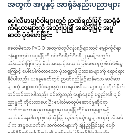
အတွက် အပူနှင့် အာရုံခံနည်းပညာများ
ပေါလီမာမျှင်ဝါများတွင် ဉာဏ်ရည်မြင့် အာရုံခံ
ကိရိယာများကို အသုံးပြု၍ အဆင့်မြင့် အပူ
ဓာတ် ပုံစံဖော်ခြင်း
ခေတ်မီသော PVC-O အထွက်လုပ်ငန်းစဉ်များတွင် မျှော်ကိုင်ရာ
ဇုန်များတွင် အပူချိန်ကို စင်တီဂရိတ်ဒီဂရီ ၂ ခုခန့်အတွင်း
ထိန်းသိမ်းခြင်းဖြင့် စိတ်အနှောင့်အယှက်ဖြစ်စေသည့် စိတ်ဖိစီးမှု
ကြောင့် ပေါ်ပေါက်လာသော ပုံသဏ္ဍာန်ပြဿနာများကို ရှောင်ရှား
နိုင်ပါသည်။ ယနေ့ခေတ်တွင် ဉာဏ်ရည်မြင့်ဆန်သော ဆင်ဆာ
များကို ပျော်စက်ဝိုင်းများနှင့် ဘားရယ်ဧရိယာများတွင် တိုက်ရိုက်
တပ်ဆင်ထားပါသည်။ ၎င်းတို့သည် ပျော်နေစဉ် ပစ္စည်း၏ ပျစ်
ညှာမှုကို တိုင်းတာပေးပြီး ပေါလီမာလုပ်ဆောင်မှုဆိုင်ရာ
လတ်တလောလေ့လာမှုများမှ အပူချိန်တိုင်းတာမှုများနှင့်
ဆက်စပ်နေပါသည်။ ထိုသို့ဖြင့် လုပ်ငန်းသုံးသူများသည် လိုအပ်
ပါက အပူပေးစက်၏ ဆက်တင်များကို ချိန်ညှိခြင်းနှင့် ပျော်
စက်ဝိုင်း၏ အမြန်နှုန်းကို ချက်ချင်းပြင်ဆင်နိုင်ပါသည်။