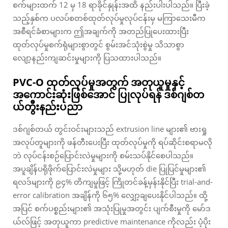
စက်များထက် 12 မှ 18 ရာခိုင်နှုန်းအထိ နည်းပါးပါသည်။ ပြီးခဲ့
သည့်နှစ်က ပလပ်စတစ်ထုတ်လုပ်မှုလုပ်ငန်းမှ မကြာသေးမီက
အစီရင်ခံစာများက ဤအချက်ကို အတည်ပြုပေးထားပြီး
ထုတ်လုပ်မှုစက်ရုံများစွာတွင် စွမ်းအင်သုံးစွဲမှု သိသာစွာ
လျော့နည်းကျဆင်းမှုများကို ပြသထားပါသည်။
PVC-O ထုတ်လုပ်မှုအတွက် အတုယူမှုနှင့်
အကောင်းဆုံးဖြစ်အောင် ပြုလုပ်ရန် ဒစ်ဂျစ်တ
ယ်တွီးနည်းပညာ
ဒစ်ဂျစ်တယ် တွင်းဝင်းများသည် extrusion line များ၏ ဗားရှု
အလုပ်တူများကို ဖန်တီးပေးပြီး ထုတ်လုပ်မှုကို ရပ်ဆိုင်းစရာမလို
ဘဲ လုပ်ငန်းစဉ်ပြောင်းလဲမှုများကို စမ်းသပ်နိုင်စေပါသည်။
အပူချိန်ပရိုဖိုက်ပြောင်းလဲမှုများ သို့မဟုတ် die ပြုပြင်မှုများ၏
ရလဒ်များကို ၉၄% တိကျမှုဖြင့် ကြိုတင်ခန့်မှန်းနိုင်ပြီး trial-and-
error calibration အချိန်ကို ၆၅% လျှော့ချပေးနိုင်ပါသည်။ ထို့
အပြင် စက်ပစ္စည်းများ၏ အသုံးပြုမှုအတွင်း ပျက်စီးမှုကို မော်ဒ
ယ်လ်ဖြင့် အတုယူကာ predictive maintenance ကိုလည်း ပံ့ပိုး