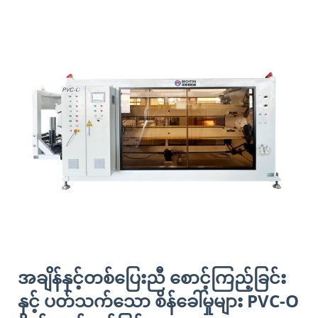
အချိန်နှင့်တစ်ပြေးညီ စောင့်ကြည့်ခြင်း
နှင့် ပတ်သက်သော စိန်ခေါ်မှုများ
PVC-O