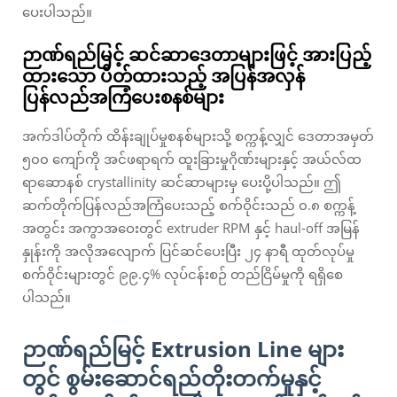
ပေးပါသည်။
ဉာဏ်ရည်မြင့် ဆင်ဆာဒေတာများဖြင့် အားပြည့်
ထားသော ပိတ်ထားသည့် အပြန်အလှန်
ပြန်လည်အကြံပေးစနစ်များ
အက်ဒါပ်တိုက် ထိန်းချုပ်မှုစနစ်များသို့ စက္ကန့်လျှင် ဒေတာအမှတ်
၅၀၀ ကျော်ကို အင်ဖရာရက် ထူးခြားမှုဂိုဏ်းများနှင့် အယ်လ်ထ
ရာဆောနစ် crystallinity ဆင်ဆာများမှ ပေးပို့ပါသည်။ ဤ
ဆက်တိုက်ပြန်လည်အကြံပေးသည့် စက်ဝိုင်းသည် ၀.၈ စက္ကန့်
အတွင်း အကွာအဝေးတွင် extruder RPM နှင့် haul-off အမြန်
နှုန်းကို အလိုအလျောက် ပြင်ဆင်ပေးပြီး ၂၄ နာရီ ထုတ်လုပ်မှု
စက်ဝိုင်းများတွင် ၉၉.၄% လုပ်ငန်းစဉ် တည်ငြိမ်မှုကို ရရှိစေ
ပါသည်။
ဉာဏ်ရည်မြင့် Extrusion Line များ
တွင် စွမ်းဆောင်ရည်တိုးတက်မှုနှင့်