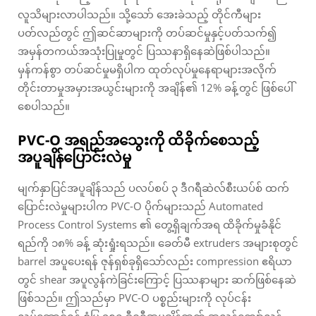
လူသိများလာပါသည်။ သို့သော် အေးခဲသည့် တိုင်ကီများ
ပတ်လည်တွင် ဤဆင်ဆာများကို တပ်ဆင်မှုနှင့်ပတ်သက်၍
အမှန်တကယ်အသုံးပြုမှုတွင် ပြဿနာရှိနေဆဲဖြစ်ပါသည်။
မှန်ကန်စွာ တပ်ဆင်မှုမရှိပါက ထုတ်လုပ်မှုနေရာများအလိုက်
တိုင်းတာမှုအမှားအယွင်းများကို အချိန်၏ 12% ခန့်တွင် ဖြစ်ပေါ်
စေပါသည်။
PVC-O အရည်အသွေးကို ထိခိုက်စေသည့်
အပူချိန်ပြောင်းလဲမှု
မျက်နှာပြင်အပူချိန်သည် ပလပ်စပ် ၃ ဒီဂရီဆဲလ်စီးယပ်စ် ထက်
ပြောင်းလဲမှုများပါက PVC-O ပိုက်များသည် Automated
Process Control Systems ၏ တွေ့ရှိချက်အရ ထိခိုက်မှုခံနိုင်
ရည်ကို ၁၈% ခန့် ဆုံးရှုံးရသည်။ ခေတ်မီ extruders အများစုတွင်
barrel အပူပေးရန် ဇုန်ရှစ်ခုရှိသော်လည်း compression ဧရိယာ
တွင် shear အပူလွန်ကဲခြင်းကြောင့် ပြဿနာများ ဆက်ဖြစ်နေဆဲ
ဖြစ်သည်။ ဤသည်မှာ PVC-O ပစ္စည်းများကို လုပ်ငန်း
လုပ်ဆောင်ရန် စံပြ ၁၈၅ ဒီဂရီအပူချိန်ထက် အလွန်ကျော်လွန်