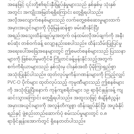
အနေဖြင့် ၎င်းတို့၏ရင်းနှီးမြှုပ်နှံမှုများသည် နှစ်နှစ်မှ သုံးနှစ်
အတွင်း အကျိုးအမြတ်ရရှိကြောင်း တွေ့ရှိရပါသည်။
အလိုအလျောက်စနစ်များသည် လက်တွေ့စစ်ဆေးမှုများထက်
အမှားအယွင်းများကို ပိုမိုမြန်ဆန်စွာ ဖမ်းဆီးနိုင်ပြီး
အရည်အသွေးထိန်းချုပ်မှုအတွက် ဝန်ထမ်းလိုအပ်ချက်ကို အနီး
စပ်ဆုံး တစ်ဝက်ခန့် လျော့နည်းစေပါသည်။ ထိန်းသိမ်းပြုပြင်မှု
အရေးပေါ်အခြေအနေများတွင် ဤစမတ်စနစ်များသည် ပြဿနာ
များကို ဖြစ်ပေါ်မှုမတိုင်မီ ကြိုတင်ခန့်မှန်းနိုင်သည့်အတွက်
စက်ကိရိယာများသည် နှစ်သုံးမှ ငါးနှစ်အထိ ပိုမိုကြာရှည်စွာ
အသုံးပြုနိုင်ပါသည်။ ထုတ်လုပ်မှုကိန်းဂဏန်းများကို ကြည့်လျှင်
PVC-O ပိုက်များ ထုတ်လုပ်သည့် ကုမ္ပဏီများသည် ဤစနစ်များ
ကို အသုံးပြုပြီးနောက် ကုန်ကျစရိတ်များ ၁၉ ရာခိုင်နှုန်းခန့် ကျ
ဆင်းသွားကြောင်း တွေ့ရှိရပါသည်။ အထူးသဖြင့် စံချိန်စံညွှန်း
အမှားအယွင်းများကို အလွန်တိကျစွာ ထိန်းချုပ်နိုင်ပြီး အပူခံနိုင်
ရည်နှင့် ဖွဲ့စည်းတည်ဆောက်ပုံ စမ်းသပ်မှုများတွင် ၀.၈
ရာခိုင်နှုန်းအောက်တွင် ရှိနေတတ်ပါသည်။