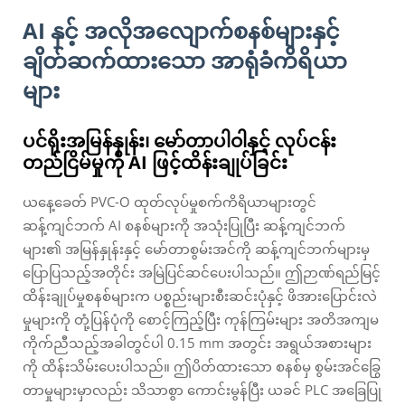
AI နှင့် အလိုအလျောက်စနစ်များနှင့်
ချိတ်ဆက်ထားသော အာရုံခံကိရိယာ
များ
ပင်ရိုးအမြန်နှုန်း၊ မော်တာပါဝါနှင့် လုပ်ငန်း
တည်ငြိမ်မှုကို AI ဖြင့်ထိန်းချုပ်ခြင်း
ယနေ့ခေတ် PVC-O ထုတ်လုပ်မှုစက်ကိရိယာများတွင်
ဆန့်ကျင်ဘက် AI စနစ်များကို အသုံးပြုပြီး ဆန့်ကျင်ဘက်
များ၏ အမြန်နှုန်းနှင့် မော်တာစွမ်းအင်ကို ဆန့်ကျင်ဘက်များမှ
ပြောပြသည့်အတိုင်း အမြဲပြင်ဆင်ပေးပါသည်။ ဤဉာဏ်ရည်မြင့်
ထိန်းချုပ်မှုစနစ်များက ပစ္စည်းများစီးဆင်းပုံနှင့် ဖိအားပြောင်းလဲ
မှုများကို တုံ့ပြန်ပုံကို စောင့်ကြည့်ပြီး ကုန်ကြမ်းများ အတိအကျမ
ကိုက်ညီသည့်အခါတွင်ပါ 0.15 mm အတွင်း အရွယ်အစားများ
ကို ထိန်းသိမ်းပေးပါသည်။ ဤပိတ်ထားသော စနစ်မှ စွမ်းအင်ခြွေ
တာမှုများမှာလည်း သိသာစွာ ကောင်းမွန်ပြီး ယခင် PLC အခြေပြု