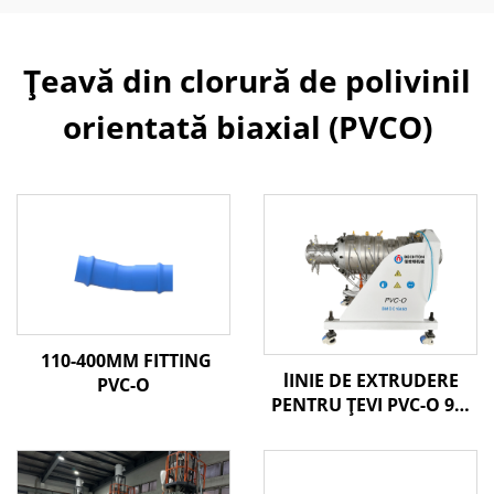
Țeavă din clorură de polivinil
orientată biaxial (PVCO)
110-400MM FITTING
lINIE DE EXTRUDERE
PVC-O
PENTRU ȚEVI PVC-O 90-
250MM