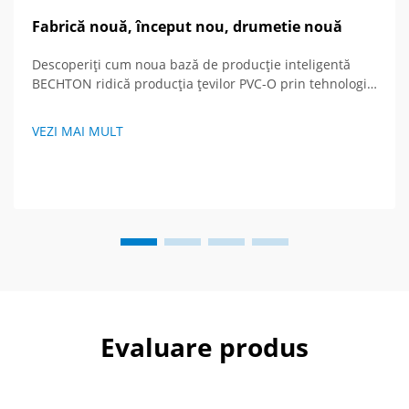
Fabrică nouă, început nou, drumetie nouă
Descoperiți cum noua bază de producție inteligentă
BECHTON ridică producția țevilor PVC-O prin tehnologie
avansată și viziune globală. Vedeți viitorul
echipamentelor de extrudare.
VEZI MAI MULT
Evaluare produs