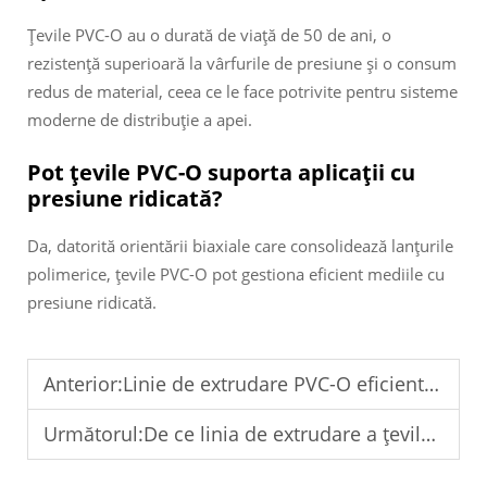
Țevile PVC-O au o durată de viață de 50 de ani, o
rezistență superioară la vârfurile de presiune și o consum
redus de material, ceea ce le face potrivite pentru sisteme
moderne de distribuție a apei.
Pot țevile PVC-O suporta aplicații cu
presiune ridicată?
Da, datorită orientării biaxiale care consolidează lanțurile
polimerice, țevile PVC-O pot gestiona eficient mediile cu
presiune ridicată.
Anterior:
Linie de extrudare PVC-O eficientă din punct de vedere energetic pentru creștere durabilă
Următorul:
De ce linia de extrudare a țevilor PVC-O asigură durabilitate în condiții extreme