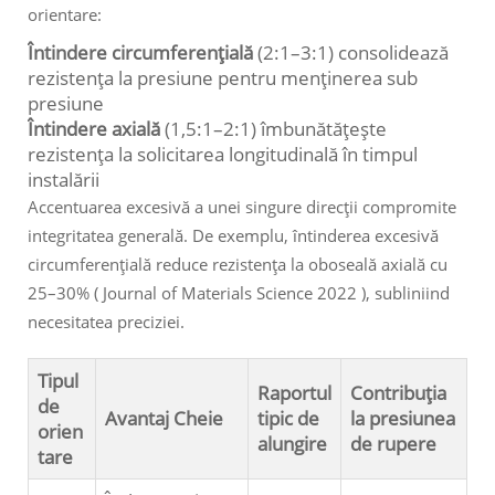
orientare:
Întindere circumferențială
(2:1–3:1) consolidează
rezistența la presiune pentru menținerea sub
presiune
Întindere axială
(1,5:1–2:1) îmbunătățește
rezistența la solicitarea longitudinală în timpul
instalării
Accentuarea excesivă a unei singure direcții compromite
integritatea generală. De exemplu, întinderea excesivă
circumferențială reduce rezistența la oboseală axială cu
25–30% (
Journal of Materials Science 2022
), subliniind
necesitatea preciziei.
Tipul
Raportul
Contribuția
de
Avantaj Cheie
tipic de
la presiunea
orien
alungire
de rupere
tare