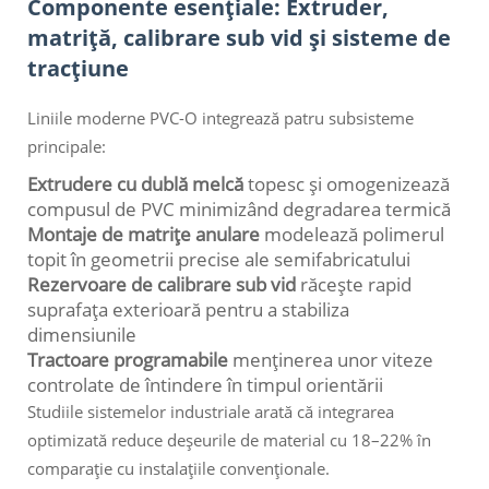
Componente esențiale: Extruder,
matriță, calibrare sub vid și sisteme de
tracțiune
Liniile moderne PVC-O integrează patru subsisteme
principale:
Extrudere cu dublă melcă
topesc și omogenizează
compusul de PVC minimizând degradarea termică
Montaje de matrițe anulare
modelează polimerul
topit în geometrii precise ale semifabricatului
Rezervoare de calibrare sub vid
răcește rapid
suprafața exterioară pentru a stabiliza
dimensiunile
Tractoare programabile
menținerea unor viteze
controlate de întindere în timpul orientării
Studiile sistemelor industriale arată că integrarea
optimizată reduce deșeurile de material cu 18–22% în
comparație cu instalațiile convenționale.