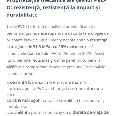
Proprietățile mecanice ale țevilor PVC-
O: rezistență, rezistență la impact și
durabilitate
Țevile PVC-O (clorură de polivinil orientată) oferă o
performanță mecanică superioară datorită tehnologiei de
orientare biaxială. Studii independente arată o
rezistență
la tracțiune de 31,5 MPa
–
cu 26% mai mare
decât
conductele standard din PVC-U (Ponemon 2023). Acest
lucru permite reducerea grosimii pereților cu până la
40%
fără a compromite clasele de presiune. Principalele
avantaje includ:
rezistență la impact de 5 ori mai mare
în
comparație cu PVC-U, chiar și la temperaturi sub
zero.
cu 20% mai ușor
, ceea ce simplifică transportul și
instalarea.
Durabilitate pe termen lung cu o
durată de viață de