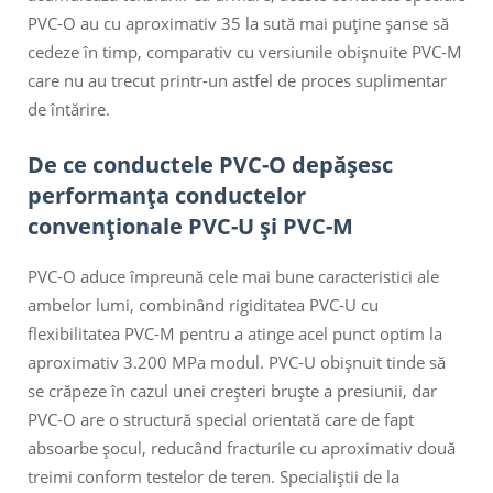
PVC-O au cu aproximativ 35 la sută mai puține șanse să
cedeze în timp, comparativ cu versiunile obișnuite PVC-M
care nu au trecut printr-un astfel de proces suplimentar
de întărire.
De ce conductele PVC-O depășesc
performanța conductelor
convenționale PVC-U și PVC-M
PVC-O aduce împreună cele mai bune caracteristici ale
ambelor lumi, combinând rigiditatea PVC-U cu
flexibilitatea PVC-M pentru a atinge acel punct optim la
aproximativ 3.200 MPa modul. PVC-U obișnuit tinde să
se crăpeze în cazul unei creșteri bruște a presiunii, dar
PVC-O are o structură special orientată care de fapt
absoarbe șocul, reducând fracturile cu aproximativ două
treimi conform testelor de teren. Specialiștii de la