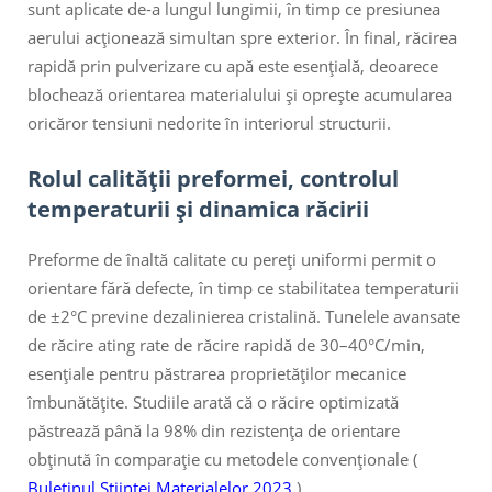
sunt aplicate de-a lungul lungimii, în timp ce presiunea
aerului acționează simultan spre exterior. În final, răcirea
rapidă prin pulverizare cu apă este esențială, deoarece
blochează orientarea materialului și oprește acumularea
oricăror tensiuni nedorite în interiorul structurii.
Rolul calității preformei, controlul
temperaturii și dinamica răcirii
Preforme de înaltă calitate cu pereți uniformi permit o
orientare fără defecte, în timp ce stabilitatea temperaturii
de ±2°C previne dezalinierea cristalină. Tunelele avansate
de răcire ating rate de răcire rapidă de 30–40°C/min,
esențiale pentru păstrarea proprietăților mecanice
îmbunătățite. Studiile arată că o răcire optimizată
păstrează până la 98% din rezistența de orientare
obținută în comparație cu metodele convenționale (
Buletinul Științei Materialelor 2023
).