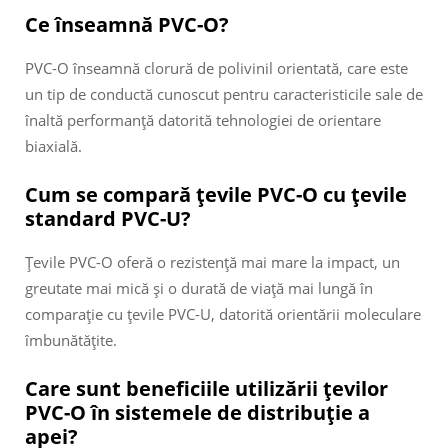
Ce înseamnă PVC-O?
PVC-O înseamnă clorură de polivinil orientată, care este
un tip de conductă cunoscut pentru caracteristicile sale de
înaltă performanță datorită tehnologiei de orientare
biaxială.
Cum se compară țevile PVC-O cu țevile
standard PVC-U?
Țevile PVC-O oferă o rezistență mai mare la impact, un
greutate mai mică și o durată de viață mai lungă în
comparație cu țevile PVC-U, datorită orientării moleculare
îmbunătățite.
Care sunt beneficiile utilizării țevilor
PVC-O în sistemele de distribuție a
apei?