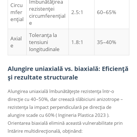
Îmbunătățirea
Circu
rezistenței
mfer
2.5:1
60–65%
circumferențial
ențial
e
Toleranța la
Axial
tensiuni
1.8:1
35–40%
e
longitudinale
Alungire uniaxială vs. biaxială: Eficiență
și rezultate structurale
Alungirea uniaxială îmbunătățește rezistența într-o
direcție cu 40–50%, dar creează slăbiciuni anizotrope –
rezistența la impact perpendiculară pe direcția de
alungire scade cu 60% (
Ingineria Plastica 2023
).
Orientarea biaxială elimină această vulnerabilitate prin
întărire multidirecțională, obținând: