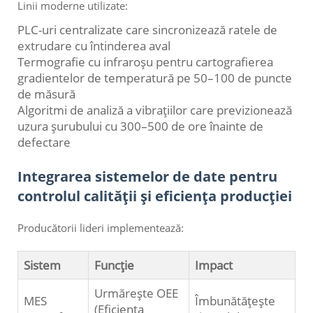
Linii moderne utilizate:
PLC-uri centralizate care sincronizează ratele de
extrudare cu întinderea aval
Termografie cu infraroșu pentru cartografierea
gradientelor de temperatură pe 50–100 de puncte
de măsură
Algoritmi de analiză a vibrațiilor care previzionează
uzura șurubului cu 300–500 de ore înainte de
defectare
Integrarea sistemelor de date pentru
controlul calității și eficiența producției
Producătorii lideri implementează:
Sistem
Funcție
Impact
Urmărește OEE
MES
Îmbunătățește
(Eficiența