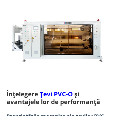
Înțelegere
Țevi PVC-O
și
avantajele lor de performanță