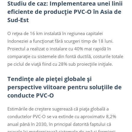
Studiu de caz: Implementarea unei linii
eficiente de producție PVC-O în Asia de
Sud-Est
O rețea de 16 km instalată în regiunea capitalei
Indoneziei a funcționat fără scurgeri timp de 18 luni.
Proiectul a realizat o instalare cu 40% mai rapidă în
comparație cu sistemele din fontă ductilă, costurile totale
pe ciclul de viață fiind cu 28% sub proiecțiile inițiale.
Tendințe ale pieței globale și
perspective viitoare pentru soluțiile de
conducte PVC-O
Estimările de creștere sugerează că piața globală a
conductelor PVC-O se va extinde cu aproximativ 8,2%
anual până în 2030, în principal datorită faptului că
orașele își modernizează sistemele de apă și fermierii