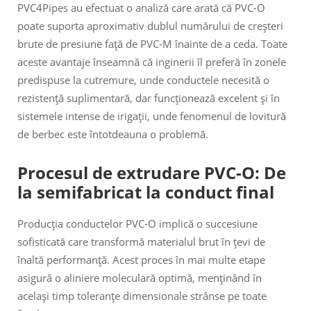
PVC4Pipes au efectuat o analiză care arată că PVC-O
poate suporta aproximativ dublul numărului de creșteri
brute de presiune față de PVC-M înainte de a ceda. Toate
aceste avantaje înseamnă că inginerii îl preferă în zonele
predispuse la cutremure, unde conductele necesită o
rezistență suplimentară, dar funcționează excelent și în
sistemele intense de irigații, unde fenomenul de lovitură
de berbec este întotdeauna o problemă.
Procesul de extrudare PVC-O: De
la semifabricat la conduct final
Producția conductelor PVC-O implică o succesiune
sofisticată care transformă materialul brut în țevi de
înaltă performanță. Acest proces în mai multe etape
asigură o aliniere moleculară optimă, menținând în
același timp toleranțe dimensionale strânse pe toate