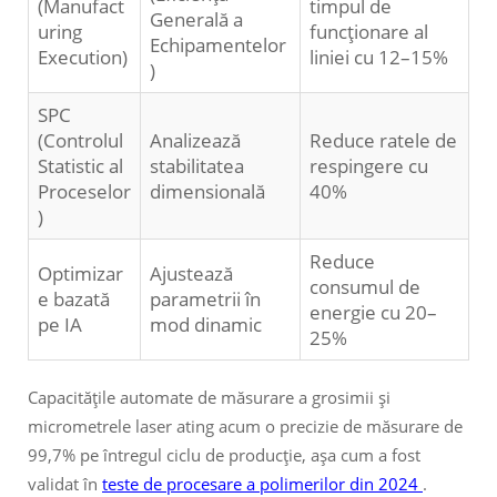
(Manufact
timpul de
Generală a
uring
funcționare al
Echipamentelor
Execution)
liniei cu 12–15%
)
SPC
(Controlul
Analizează
Reduce ratele de
Statistic al
stabilitatea
respingere cu
Proceselor
dimensională
40%
)
Reduce
Optimizar
Ajustează
consumul de
e bazată
parametrii în
energie cu 20–
pe IA
mod dinamic
25%
Capacitățile automate de măsurare a grosimii și
micrometrele laser ating acum o precizie de măsurare de
99,7% pe întregul ciclu de producție, așa cum a fost
validat în
teste de procesare a polimerilor din 2024
.