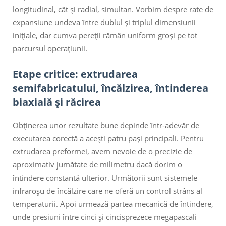
longitudinal, cât și radial, simultan. Vorbim despre rate de
expansiune undeva între dublul și triplul dimensiunii
inițiale, dar cumva pereții rămân uniform groși pe tot
parcursul operațiunii.
Etape critice: extrudarea
semifabricatului, încălzirea, întinderea
biaxială și răcirea
Obținerea unor rezultate bune depinde într-adevăr de
executarea corectă a acești patru pași principali. Pentru
extrudarea preformei, avem nevoie de o precizie de
aproximativ jumătate de milimetru dacă dorim o
întindere constantă ulterior. Următorii sunt sistemele
infraroșu de încălzire care ne oferă un control strâns al
temperaturii. Apoi urmează partea mecanică de întindere,
unde presiuni între cinci și cincisprezece megapascali