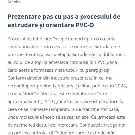
fazele.
Prezentare pas cu pas a procesului de
extrudare și orientare PVC-O
Procesul de fabricație începe în mod tipic cu crearea
semifabricatelor prin ceea ce se numește extrudare de
precizie. Pentru această etapă, extruderele cu dublu melc
au rolul de a topi și amesteca compușii din PVC până
când aceștia formează niște tuburi cu pereți groși.
Conform datelor din industrie prezentate în cel mai
recent Raport privind Fabricarea Țevilor, publicat în 2024,
producătorii încălzesc aceste semifabricate între
aproximativ 90 și 110 grade Celsius. Aceasta le aduce la
ceea ce se numește temperatura de tranziție sticloasă,
unde moleculele încep să se rearanjeze. Ce urmează este
de asemenea destul de interesant. Conductele trec printr-
un proces controlat de întindere care le extinde atât