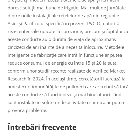
doresc soluții mai bune de irigație. Mai mult de jumătate
dintre noile instalații ale rețelelor de apă din regiunile
Asiei și Pacificului specifică în prezent PVC-O, datorită
rezistenței sale ridicate la coroziune, precum și faptului că
aceste conducte au o durată de viață de aproximativ
cincizeci de ani înainte de a necesita înlocuire. Metodele
inteligente de fabricație care intră în funcțiune ar putea
reduce consumul de energie cu între 15 și 20 la sută,
conform unor studii recente realizate de Verified Market
Research în 2024. În același timp, cercetătorii lucrează la
amestecuri îmbunătățite de polimeri care ar trebui să facă
aceste conducte să funcționeze și mai bine atunci când
sunt instalate în soluri unde activitatea chimică ar putea
provoca probleme.
Întrebări frecvente