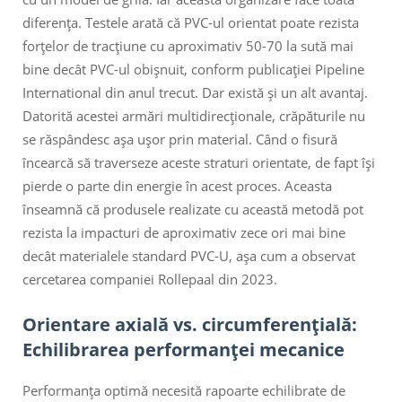
diferența. Testele arată că PVC-ul orientat poate rezista
forțelor de tracțiune cu aproximativ 50-70 la sută mai
bine decât PVC-ul obișnuit, conform publicației Pipeline
International din anul trecut. Dar există și un alt avantaj.
Datorită acestei armări multidirecționale, crăpăturile nu
se răspândesc așa ușor prin material. Când o fisură
încearcă să traverseze aceste straturi orientate, de fapt își
pierde o parte din energie în acest proces. Aceasta
înseamnă că produsele realizate cu această metodă pot
rezista la impacturi de aproximativ zece ori mai bine
decât materialele standard PVC-U, așa cum a observat
cercetarea companiei Rollepaal din 2023.
Orientare axială vs. circumferențială:
Echilibrarea performanței mecanice
Performanța optimă necesită rapoarte echilibrate de