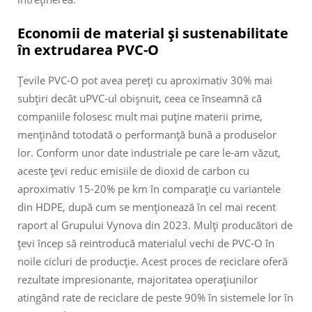
Economii de material și sustenabilitate
în extrudarea PVC-O
Țevile PVC-O pot avea pereți cu aproximativ 30% mai
subțiri decât uPVC-ul obișnuit, ceea ce înseamnă că
companiile folosesc mult mai puține materii prime,
menținând totodată o performanță bună a produselor
lor. Conform unor date industriale pe care le-am văzut,
aceste țevi reduc emisiile de dioxid de carbon cu
aproximativ 15-20% pe km în comparație cu variantele
din HDPE, după cum se menționează în cel mai recent
raport al Grupului Vynova din 2023. Mulți producători de
țevi încep să reintroducă materialul vechi de PVC-O în
noile cicluri de producție. Acest proces de reciclare oferă
rezultate impresionante, majoritatea operațiunilor
atingând rate de reciclare de peste 90% în sistemele lor în