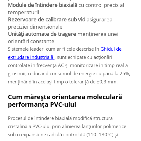
Module de întindere biaxială
cu control precis al
temperaturii
Rezervoare de calibrare sub vid
asigurarea
preciziei dimensionale
Unități automate de tragere
menținerea unei
orientări constante
Sistemele leader, cum ar fi cele descrise în
Ghidul de
extrudare industrială
, sunt echipate cu acționări
controlate în frecvență AC și monitorizare în timp real a
grosimii, reducând consumul de energie cu până la 25%,
menținând în același timp o toleranță de ±0,3 mm.
Cum mărește orientarea moleculară
performanța PVC-ului
Procesul de întindere biaxială modifică structura
cristalină a PVC-ului prin alinierea lanțurilor polimerice
sub o expansiune radială controlată (110–130°C) și