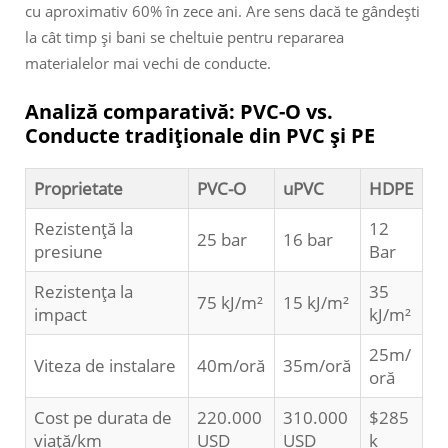
cu aproximativ 60% în zece ani. Are sens dacă te gândești
la cât timp și bani se cheltuie pentru repararea
materialelor mai vechi de conducte.
Analiză comparativă: PVC-O vs.
Conducte tradiționale din PVC și PE
Proprietate
PVC-O
uPVC
HDPE
Rezistență la
12
25 bar
16 bar
presiune
Bar
Rezistența la
35
75 kJ/m²
15 kJ/m²
impact
kJ/m²
25m/
Viteza de instalare
40m/oră
35m/oră
oră
Cost pe durata de
220.000
310.000
$285
viață/km
USD
USD
k