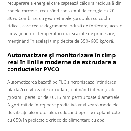
recuperare a energiei care captează căldura reziduală din
zonele carcasei, reducând consumul de energie cu 20–
30%. Combinat cu geometrii ale şurubului cu cuplu
ridicat, care reduc degradarea indusă de forfecare, aceste
inovații permit temperaturi mai scăzute de procesare,
menținând în același timp debite de 550–600 kg/oră.
Automatizare și monitorizare în timp
real în liniile moderne de extrudare a
conductelor PVCO
Automatizarea bazată pe PLC sincronizează întinderea
biaxială cu viteza de extrudare, obținând toleranțe ale
grosimii pereților de ±0,15 mm pentru toate diametrele.
Algoritmii de întreținere predictivă analizează modelele
de vibrații ale motorului, reducând opririle neplanificate
cu 65% în proiectele critice de alimentare cu apă.