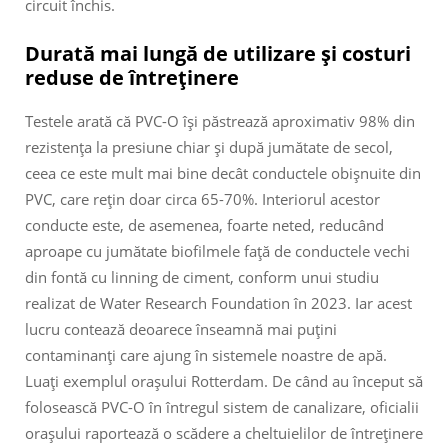
circuit închis.
Durată mai lungă de utilizare și costuri
reduse de întreținere
Testele arată că PVC-O își păstrează aproximativ 98% din
rezistența la presiune chiar și după jumătate de secol,
ceea ce este mult mai bine decât conductele obișnuite din
PVC, care rețin doar circa 65-70%. Interiorul acestor
conducte este, de asemenea, foarte neted, reducând
aproape cu jumătate biofilmele față de conductele vechi
din fontă cu linning de ciment, conform unui studiu
realizat de Water Research Foundation în 2023. Iar acest
lucru contează deoarece înseamnă mai puțini
contaminanți care ajung în sistemele noastre de apă.
Luați exemplul orașului Rotterdam. De când au început să
folosească PVC-O în întregul sistem de canalizare, oficialii
orașului raportează o scădere a cheltuielilor de întreținere