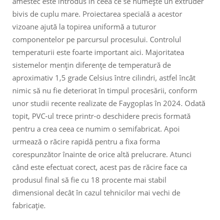
amestec este introdus în ceea ce se numește un extruder
bivis de cuplu mare. Proiectarea specială a acestor
vizoane ajută la topirea uniformă a tuturor
componentelor pe parcursul procesului. Controlul
temperaturii este foarte important aici. Majoritatea
sistemelor mențin diferențe de temperatură de
aproximativ 1,5 grade Celsius între cilindri, astfel încât
nimic să nu fie deteriorat în timpul procesării, conform
unor studii recente realizate de Faygoplas în 2024. Odată
topit, PVC-ul trece printr-o deschidere precis formată
pentru a crea ceea ce numim o semifabricat. Apoi
urmează o răcire rapidă pentru a fixa forma
corespunzător înainte de orice altă prelucrare. Atunci
când este efectuat corect, acest pas de răcire face ca
produsul final să fie cu 18 procente mai stabil
dimensional decât în cazul tehnicilor mai vechi de
fabricație.