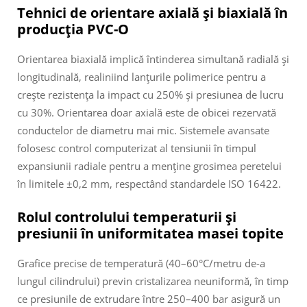
Tehnici de orientare axială și biaxială în
producția PVC-O
Orientarea biaxială implică întinderea simultană radială și
longitudinală, realiniind lanțurile polimerice pentru a
crește rezistența la impact cu 250% și presiunea de lucru
cu 30%. Orientarea doar axială este de obicei rezervată
conductelor de diametru mai mic. Sistemele avansate
folosesc control computerizat al tensiunii în timpul
expansiunii radiale pentru a menține grosimea peretelui
în limitele ±0,2 mm, respectând standardele ISO 16422.
Rolul controlului temperaturii și
presiunii în uniformitatea masei topite
Grafice precise de temperatură (40–60°C/metru de-a
lungul cilindrului) previn cristalizarea neuniformă, în timp
ce presiunile de extrudare între 250–400 bar asigură un