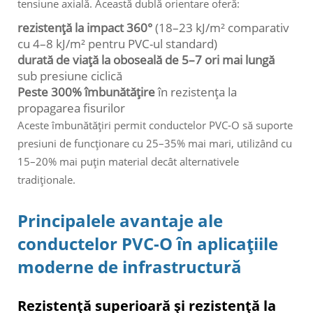
tensiune axială. Această dublă orientare oferă:
rezistență la impact 360°
(18–23 kJ/m² comparativ
cu 4–8 kJ/m² pentru PVC-ul standard)
durată de viață la oboseală de 5–7 ori mai lungă
sub presiune ciclică
Peste 300% îmbunătățire
în rezistența la
propagarea fisurilor
Aceste îmbunătățiri permit conductelor PVC-O să suporte
presiuni de funcționare cu 25–35% mai mari, utilizând cu
15–20% mai puțin material decât alternativele
tradiționale.
Principalele avantaje ale
conductelor PVC-O în aplicațiile
moderne de infrastructură
Rezistență superioară și rezistență la