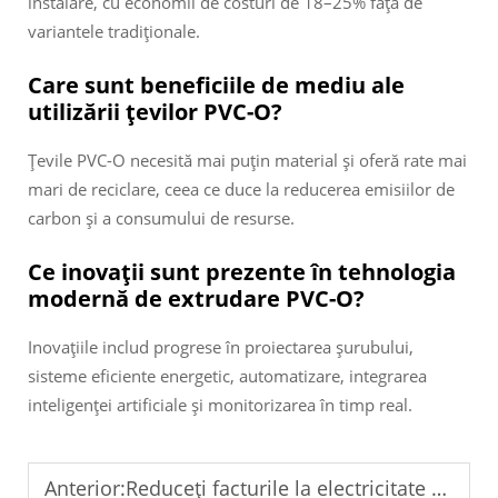
instalare, cu economii de costuri de 18–25% față de
variantele tradiționale.
Care sunt beneficiile de mediu ale
utilizării țevilor PVC-O?
Țevile PVC-O necesită mai puțin material și oferă rate mai
mari de reciclare, ceea ce duce la reducerea emisiilor de
carbon și a consumului de resurse.
Ce inovații sunt prezente în tehnologia
modernă de extrudare PVC-O?
Inovațiile includ progrese în proiectarea șurubului,
sisteme eficiente energetic, automatizare, integrarea
inteligenței artificiale și monitorizarea în timp real.
Anterior:
Reduceți facturile la electricitate cu linia de extrudare PVC-O economă la energie