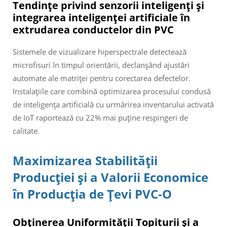
Tendințe privind senzorii inteligenți și
integrarea inteligenței artificiale în
extrudarea conductelor din PVC
Sistemele de vizualizare hiperspectrale detectează
microfisuri în timpul orientării, declanșând ajustări
automate ale matriței pentru corectarea defectelor.
Instalațiile care combină optimizarea procesului condusă
de inteligența artificială cu urmărirea inventarului activată
de IoT raportează cu 22% mai puține respingeri de
calitate.
Maximizarea Stabilității
Producției și a Valorii Economice
în Producția de Țevi PVC-O
Obținerea Uniformității Topiturii și a