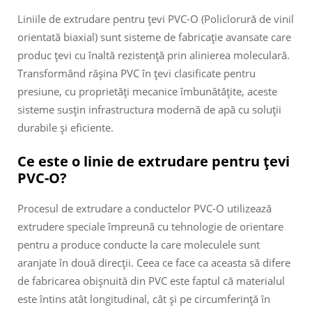
Liniile de extrudare pentru țevi PVC-O (Policlorură de vinil
orientată biaxial) sunt sisteme de fabricație avansate care
produc țevi cu înaltă rezistență prin alinierea moleculară.
Transformând rășina PVC în țevi clasificate pentru
presiune, cu proprietăți mecanice îmbunătățite, aceste
sisteme susțin infrastructura modernă de apă cu soluții
durabile și eficiente.
Ce este o linie de extrudare pentru țevi
PVC-O?
Procesul de extrudare a conductelor PVC-O utilizează
extrudere speciale împreună cu tehnologie de orientare
pentru a produce conducte la care moleculele sunt
aranjate în două direcții. Ceea ce face ca aceasta să difere
de fabricarea obișnuită din PVC este faptul că materialul
este întins atât longitudinal, cât și pe circumferință în