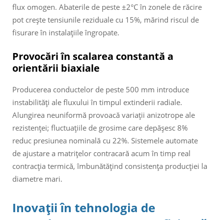
flux omogen. Abaterile de peste ±2°C în zonele de răcire
pot crește tensiunile reziduale cu 15%, mărind riscul de
fisurare în instalațiile îngropate.
Provocări în scalarea constantă a
orientării biaxiale
Producerea conductelor de peste 500 mm introduce
instabilități ale fluxului în timpul extinderii radiale.
Alungirea neuniformă provoacă variații anizotrope ale
rezistenței; fluctuațiile de grosime care depășesc 8%
reduc presiunea nominală cu 22%. Sistemele automate
de ajustare a matrițelor contracară acum în timp real
contracția termică, îmbunătățind consistența producției la
diametre mari.
Inovații în tehnologia de