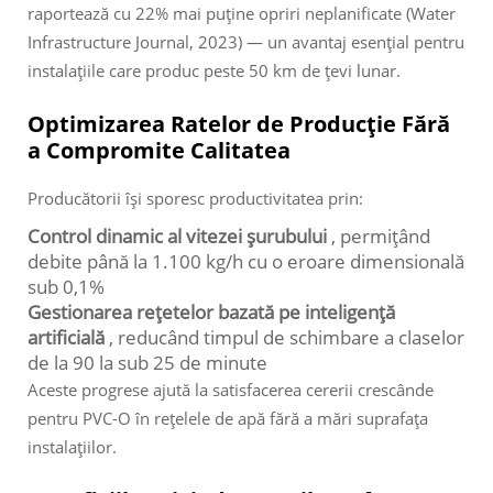
raportează cu 22% mai puține opriri neplanificate (Water
Infrastructure Journal, 2023) — un avantaj esențial pentru
instalațiile care produc peste 50 km de țevi lunar.
Optimizarea Ratelor de Producție Fără
a Compromite Calitatea
Producătorii își sporesc productivitatea prin:
Control dinamic al vitezei șurubului
, permițând
debite până la 1.100 kg/h cu o eroare dimensională
sub 0,1%
Gestionarea rețetelor bazată pe inteligență
artificială
, reducând timpul de schimbare a claselor
de la 90 la sub 25 de minute
Aceste progrese ajută la satisfacerea cererii crescânde
pentru PVC-O în rețelele de apă fără a mări suprafața
instalațiilor.