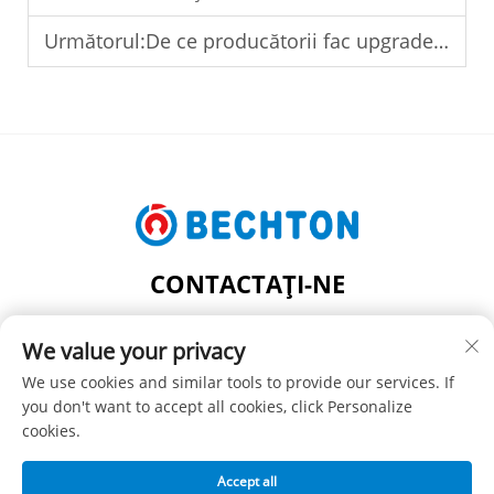
Următorul:
De ce producătorii fac upgrade la o linie de extrudare PVC-O înalt eficientă
CONTACTAȚI-NE
Add: NR. 206, STRADA JIFU, SATUL FENGHUANG,
We value your privacy
ORAȘUL ZHANGJIAGANG, JUDEȚUL JIANGSU, CHINA
Tel:
+86-13962240078
We use cookies and similar tools to provide our services. If
you don't want to accept all cookies, click Personalize
E-mail:
[email protected]
cookies.
Accept all
Drept de autor © SUZHOU BECHTON PLASTIC MACHINERY