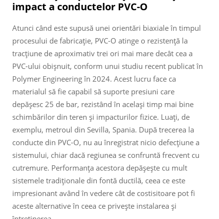
impact a conductelor PVC-O
Atunci când este supusă unei orientări biaxiale în timpul
procesului de fabricație, PVC-O atinge o rezistență la
tracțiune de aproximativ trei ori mai mare decât cea a
PVC-ului obișnuit, conform unui studiu recent publicat în
Polymer Engineering în 2024. Acest lucru face ca
materialul să fie capabil să suporte presiuni care
depășesc 25 de bar, rezistând în același timp mai bine
schimbărilor din teren și impacturilor fizice. Luați, de
exemplu, metroul din Sevilla, Spania. După trecerea la
conducte din PVC-O, nu au înregistrat nicio defecțiune a
sistemului, chiar dacă regiunea se confruntă frecvent cu
cutremure. Performanța acestora depășește cu mult
sistemele tradiționale din fontă ductilă, ceea ce este
impresionant având în vedere cât de costisitoare pot fi
aceste alternative în ceea ce privește instalarea și
întreținerea.