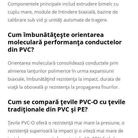
Componentele principale includ extrudere bimelc cu
cuplu mare, module de întindere biaxială, bazine de
calibrare sub vid și unități automate de tragere.
Cum îmbunătățește orientarea
moleculară performanța conductelor
din PVC?
Orientarea moleculară consolidează conductele prin
alinierea lanțurilor polimerice în urma expansiunii
biaxiale, îmbunătățind rezistența la impact, durata de
viață la oboseală și rezistența la propagarea fisurilor.
Cum se compară țevile PVC-O cu țevile
tradiționale din PVC și PE?
Țevile PVC-O oferă o rezistență mai mare la presiune, o
rezistență superioară la impact și o viteză mai mare de