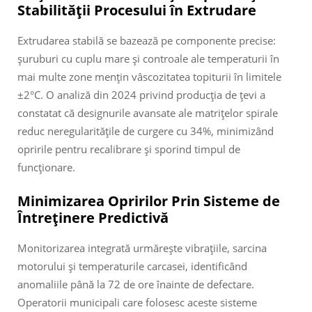
Stabilității Procesului în Extrudare
Extrudarea stabilă se bazează pe componente precise:
șuruburi cu cuplu mare și controale ale temperaturii în
mai multe zone mențin vâscozitatea topiturii în limitele
±2°C. O analiză din 2024 privind producția de țevi a
constatat că designurile avansate ale matrițelor spirale
reduc neregularitățile de curgere cu 34%, minimizând
opririle pentru recalibrare și sporind timpul de
funcționare.
Minimizarea Opririlor Prin Sisteme de
Întreținere Predictivă
Monitorizarea integrată urmărește vibrațiile, sarcina
motorului și temperaturile carcasei, identificând
anomaliile până la 72 de ore înainte de defectare.
Operatorii municipali care folosesc aceste sisteme