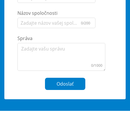
Názov spoločnosti
0/200
Správa
0/1000
Odoslať