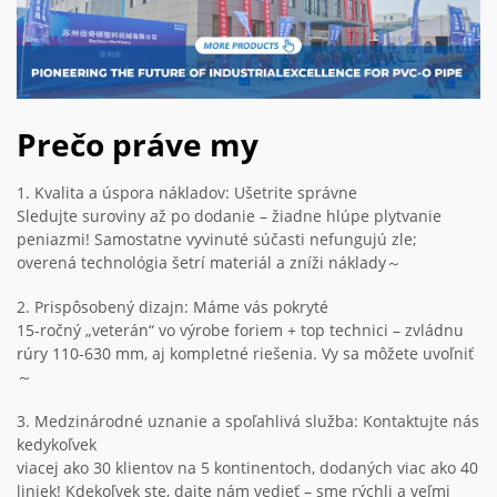
Prečo práve my
1. Kvalita a úspora nákladov: Ušetrite správne
Sledujte suroviny až po dodanie – žiadne hlúpe plytvanie
peniazmi! Samostatne vyvinuté súčasti nefungujú zle;
overená technológia šetrí materiál a zníži náklady～
2. Prispôsobený dizajn: Máme vás pokryté
15-ročný „veterán“ vo výrobe foriem + top technici – zvládnu
rúry 110-630 mm, aj kompletné riešenia. Vy sa môžete uvoľniť
～
3. Medzinárodné uznanie a spoľahlivá služba: Kontaktujte nás
kedykoľvek
viacej ako 30 klientov na 5 kontinentoch, dodaných viac ako 40
liniek! Kdekoľvek ste, dajte nám vedieť – sme rýchli a veľmi