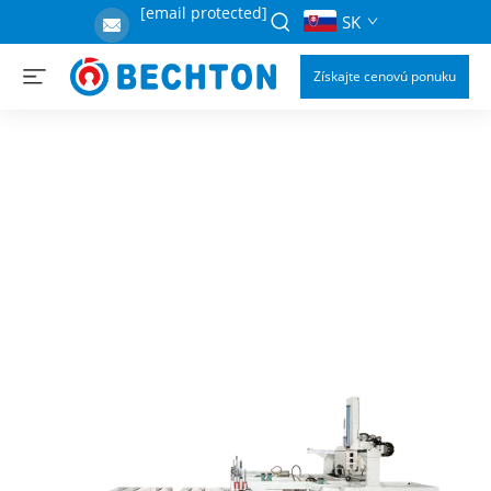
[email protected]
SK
Získajte cenovú ponuku