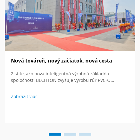
Nová továreň, nový začiatok, nová cesta
Zistite, ako nová inteligentná výrobná základňa
spoločnosti BECHTON zvyšuje výrobu rúr PVC-O
pomocou najmodernejších technológií a globálneho
vízie. Pozrite sa do budúcnosti extrúznych zariadení.
Zobraziť viac