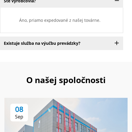
Ste výrobcovia?
Áno, priamo expedované z našej továrne.
Existuje služba na výučbu prevádzky?
O našej spoločnosti
08
Sep