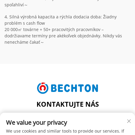
spoľahliví～
4. Silná výrobná kapacita a rýchla dodacia doba: Žiadny
problém s cash flow
20 000㎡ továrne + 50+ pracovitých pracovníkov –
dodržiavame termíny pre akékoľvek objednávky. Nikdy vás
nenecháme čakať～
KONTAKTUJTE NÁS
Add: Č. 206, JIFU ROAD, FENGHUANG TOWN,
We value your privacy
ZHANGJIAGANG CITY, PROVINCIA JIANGSU, ČÍNA
Tel.:
+86-13962240078
We use cookies and similar tools to provide our services. If