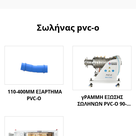
Σωλήνας pvc-o
110-400MM ΕΞΑΡΤΗΜΑ
γΡΑΜΜΗ ΕΞΩΣΗΣ
PVC-O
ΣΩΛΗΝΩΝ PVC-O 90-
250MM