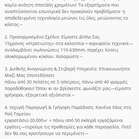
καμία ανόητη σπατάλη χρημάτων! Τα εξαρτήματα που
αναπτύσσονται εσωτερικά δεν προκαλούν προβλήματα· η
αποδεδειγμένη τεχνολογία μειώνει τις ύλες, μειώνοντας το
κόστος～
2. Προσαρμοσμένο Σχέδιο: Είμαστε Δίπλα Σας
15χρονος «στρατιώτης» στα καλούπια + κορυφαίοι τεχνικοί—
αναλαμβάνει σωληνώσεις 110-630mm, παρέχει λύσεις
ολοκληρωμένου κύκλου. Χαλαρώστε～
3. Διεθνής Αναγνώριση & Στιβαρή Υπηρεσία: Επικοινωνήστε
Μαζί Μας Οποτεδήποτε
πάνω από 30 πελάτες σε 5 ηπείρους, πάνω από 40 γραμμές
παραδόθηκαν! Όπου κι αν βρίσκεστε, φωνάξτε μας—είμαστε
γρήγοροι, εξαιρετικά αξιόπιστοι～
4. Ισχυρή Παραγωγή & Γρήγορη Παράδοση: Κανένα Χάος στη
Ροή Ταμείου
εργοστάσιο 20.000㎡ + πάνω από 50 σκληρά εργαζόμενοι
εργάτες—τηρούμε τις προθεσμίες για κάθε παραγγελία. Ποτέ
δεν θα σας κρατήσουμε να περιμένετε～