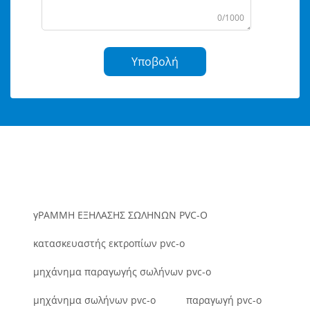
0/1000
Υποβολή
γΡΑΜΜΗ ΕΞΗΛΑΣΗΣ ΣΩΛΗΝΩΝ PVC-O
κατασκευαστής εκτροπίων pvc-o
μηχάνημα παραγωγής σωλήνων pvc-o
μηχάνημα σωλήνων pvc-o
παραγωγή pvc-o