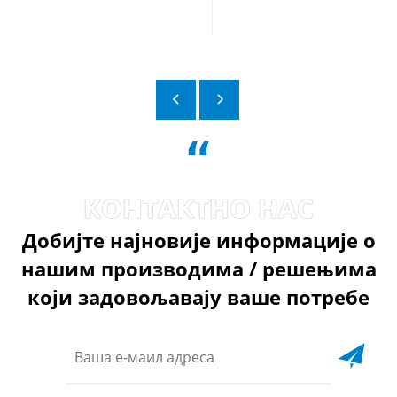
“
Добијте најновије информације о
нашим производима / решењима
који задовољавају ваше потребе