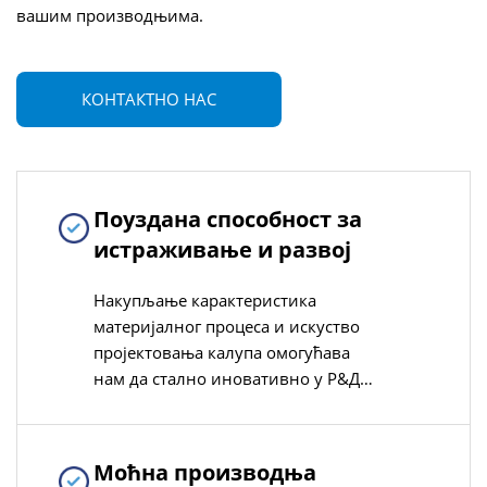
вашим производњима.
КОНТАКТНО НАС
Поуздана способност за
истраживање и развој
Накупљање карактеристика
материјалног процеса и искуство
пројектовања калупа омогућава
нам да стално иновативно у Р&Д
производних линија ПВЦ-О, брзо
прилагођавање потребама
индустрије технолошке
Моћна производња
надоградње