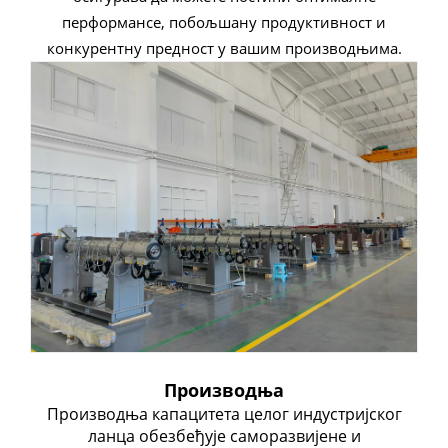
перформансе, побољшану продуктивност и
конкурентну предност у вашим производњима.
Производња
Производња капацитета целог индустријског
ланца обезбеђује саморазвијене и