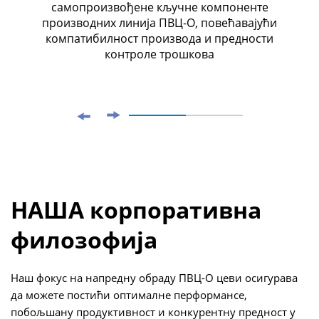
самопроизвођене кључне компоненте
производних линија ПВЦ-О, повећавајући
компатибилност производа и предности
контроле трошкова
НАША корпоративна
филозофија
Наш фокус на напредну обраду ПВЦ-О цеви осигурава
да можете постићи оптималне перформансе,
побољшану продуктивност и конкурентну предност у