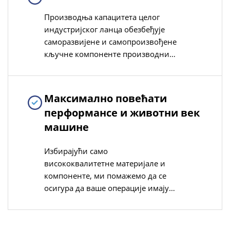
Производња капацитета целог
индустријског ланца обезбеђује
саморазвијене и самопроизвођене
кључне компоненте производних
линија ПВЦ-О, повећавајући
компатибилност производа и
предности контроле трошкова
Максимално повећати
перформансе и животни век
машине
Избирајући само
висококвалитетне материјале и
компоненте, ми помажемо да се
осигура да ваше операције имају
користи од машина које су и
поуздане и издржљиве,
минимизирајући време одсуства и