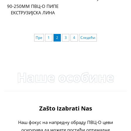
90-250ММ ПВЦ-О ПИПЕ
ЕКСТРУЗИЈСКА ЛИНА
Пре
1
2
3
4
Следећи
Наше особине
Zašto Izabrati Nas
Наш фокус на напредну обраду ПВЦ-О цеви
осигурава да можете постићи оптималне