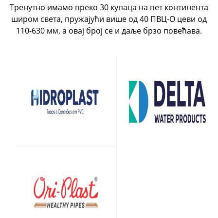
Тренутно имамо преко 30 купаца на пет континента
широм света, пружајући више од 40 ПВЦ-О цеви од
110-630 мм, а овај број се и даље брзо повећава.