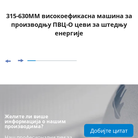
315-630ММ високоефикасна машина за
производњу ПВЦ-О цеви за штедњу
енергије
Желите ли више
информација о нашим
производима?
Добијте цитат
Наш професионални тим за