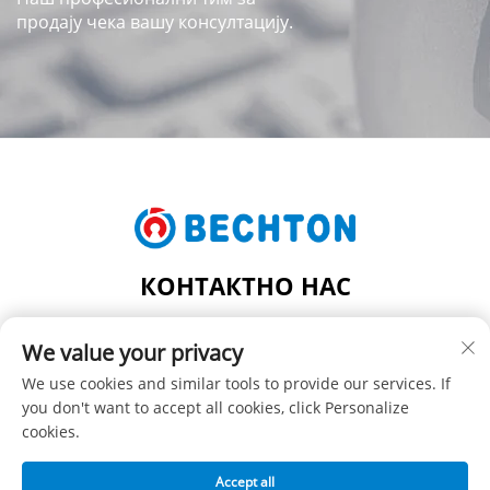
продају чека вашу консултацију.
КОНТАКТНО НАС
Add: НО.206, ЈИФУ РОД, ГРАД ФЕНГХУАНГ, ГРАД
We value your privacy
ЗАНГЈАГАНГ, ПРОВИНЦИЈА ЈИАНГСУ, КИНА
Телефон:
+86-13962240078
We use cookies and similar tools to provide our services. If
you don't want to accept all cookies, click Personalize
Е-маил:
[email protected]
cookies.
Accept all