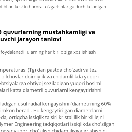
 bilan keskin harorat o'zgarishlariga duch keladigan
C-O quvurlarning mustahkamligi va
iluvchi jarayon tanlovi
 foydalanadi, ularning har biri o'ziga xos ishlash
mperaturasi (Tg) dan pastda cho'zadi va tez
 o'lchovlar doimiylik va chidamlilikda yuqori
btsiyalarga ehtiyoj seziladigan yuqori bosimli
alari katta diametrli quvurlarni kengaytirishni
iladigan usul radial kengayishni (diametrning 60%
a imkon beradi. Bu kengaytirilgan diametrlarni
rtiqcha issiqlik ta'siri kristallilik bir xilligini
olymer Engineering tadqiqotlari issiqlikda cho'zilgan
var yuqori cho'zilish chidamliligiga erishishini,