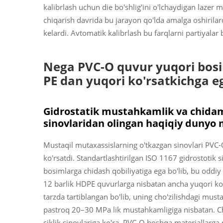
kalibrlash uchun die bo'shlig'ini o'lchaydigan lazer 
chiqarish davrida bu jarayon qo'lda amalga oshirilar
kelardi. Avtomatik kalibrlash bu farqlarni partiyalar 
Nega PVC-O quvur yuqori bosi
PE dan yuqori ko'rsatkichga e
Gidrostatik mustahkamlik va chidam
sinovlaridan olingan haqiqiy dunyo 
Mustaqil mutaxassislarning o'tkazgan sinovlari PVC-O
ko'rsatdi. Standartlashtirilgan ISO 1167 gidrostotik 
bosimlarga chidash qobiliyatiga ega bo'lib, bu oddi
12 barlik HDPE quvurlarga nisbatan ancha yuqori ko
tarzda tartiblangan bo'lib, uning cho'zilishdagi mu
pastroq 20–30 MPa lik mustahkamligiga nisbatan.
siklik sinovlariga ko'ra, PVC-O boshqa materiallarga