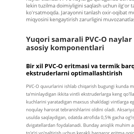
lekin tuzilma doimiyligini saqlash uchun ilg'or ta
ko'rsatmoqda. Jarayonni tanlash oxir-oqibat mus
miqyosini kengaytirish zarurligini muvozanatla
Yuqori samarali PVC-O naylar 
asosiy komponentlari
Bir xil PVC-O eritmasi va termik barq
ekstruderlarni optimallashtirish
PVC-O quvurlarini ishlab chiqarish bugungi kunda mat
ta'minlaydigan ikkita vintli ekstruderlarga keng qo'l
kuchlarini yaratadigan maxsus shakldagi vintlarga eg
noqulay harorat tebranishlarini oldini oladi. Aksariy
usulda saqlaydigan, odatda atrofida 0,5% gacha og'is
dvigatellardan foydalanadi. Bunday aniqlik muhim a
to'g'ri yo'naltirish uchun kerakli barqaror eritma oqi