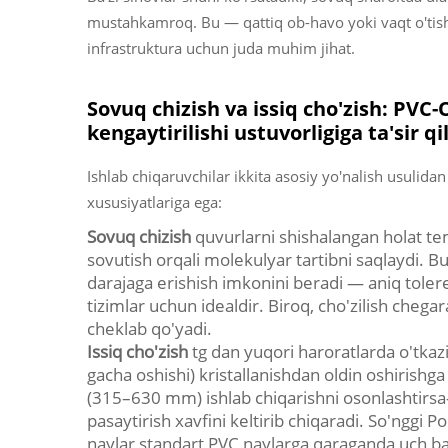
mustahkamroq. Bu — qattiq ob-havo yoki vaqt o'tishi
infrastruktura uchun juda muhim jihat.
Sovuq chizish va issiq cho'zish: PV
kengaytirilishi ustuvorligiga ta'sir q
Ishlab chiqaruvchilar ikkita asosiy yo'nalish usulidan
xususiyatlariga ega:
Sovuq chizish
quvurlarni shishalangan holat te
sovutish orqali molekulyar tartibni saqlaydi. Bu
darajaga erishish imkonini beradi — aniq tolere
tizimlar uchun idealdir. Biroq, cho'zilish chegar
cheklab qo'yadi.
Issiq cho'zish
tg dan yuqori haroratlarda o'tkaz
gacha oshishi) kristallanishdan oldin oshirishg
(315–630 mm) ishlab chiqarishni osonlashtirsa-da, o
pasaytirish xavfini keltirib chiqaradi. So'nggi P
naylar standart PVC naylarga qaraganda uch bara