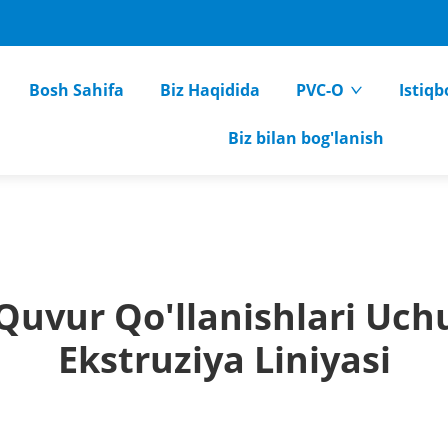
Bosh Sahifa
Biz Haqidida
PVC-O
Istiqb
Biz bilan bog'lanish
 Quvur Qo'llanishlari Uc
Ekstruziya Liniyasi