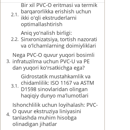
Bir xil PVC-O eritmasi va termik
barqarorlikka erishish uchun
ikki o'qli ekstruderlarni
optimallashtirish
Aniq yo'nalish birligi:
Sinxronizatsiya, tortish nazorati
va o'lchamlarning doimiyliklari
Nega PVC-O quvur yuqori bosimli
infratuzilma uchun PVC-U va PE
dan yuqori ko'rsatkichga ega?
Gidrostatik mustahkamlik va
chidamlilik: ISO 1167 va ASTM
D1598 sinovlaridan olingan
haqiqiy dunyo ma'lumotlari
Ishonchlilik uchun loyihalash: PVC-
O quvur ekstruziya liniyasini
tanlashda muhim hisobga
olinadigan jihatlar