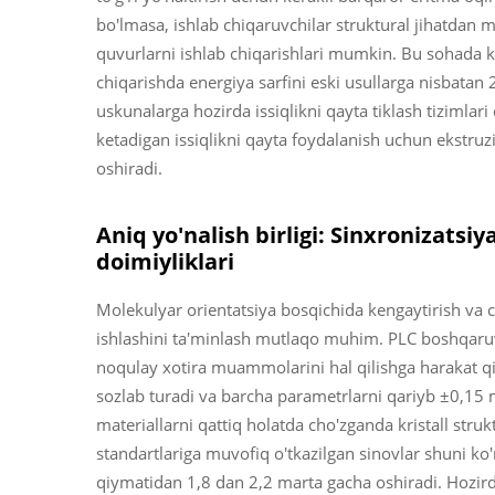
bo'lmasa, ishlab chiqaruvchilar struktural jihatdan 
quvurlarni ishlab chiqarishlari mumkin. Bu sohada k
chiqarishda energiya sarfini eski usullarga nisbata
uskunalarga hozirda issiqlikni qayta tiklash tizimlari 
ketadigan issiqlikni qayta foydalanish uchun ekstru
oshiradi.
Aniq yo'nalish birligi: Sinxronizatsiy
doimiyliklari
Molekulyar orientatsiya bosqichida kengaytirish va 
ishlashini ta'minlash mutlaqo muhim. PLC boshqaruv
noqulay xotira muammolarini hal qilishga harakat qil
sozlab turadi va barcha parametrlarni qariyb ±0,15 m
materiallarni qattiq holatda cho'zganda kristall stru
standartlariga muvofiq o'tkazilgan sinovlar shuni ko
qiymatidan 1,8 dan 2,2 marta gacha oshiradi. Hozir