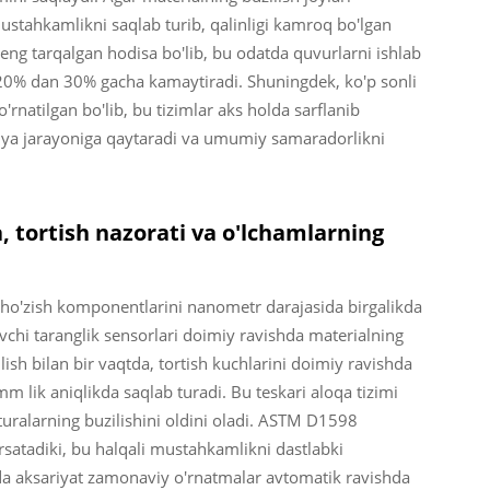
mustahkamlikni saqlab turib, qalinligi kamroq bo'lgan
eng tarqalgan hodisa bo'lib, bu odatda quvurlarni ishlab
n 20% dan 30% gacha kamaytiradi. Shuningdek, ko'p sonli
o'rnatilgan bo'lib, bu tizimlar aks holda sarflanib
ziya jarayoniga qaytaradi va umumiy samaradorlikni
a, tortish nazorati va o'lchamlarning
cho'zish komponentlarini nanometr darajasida birgalikda
chi taranglik sensorlari doimiy ravishda materialning
ish bilan bir vaqtda, tortish kuchlarini doimiy ravishda
m lik aniqlikda saqlab turadi. Bu teskari aloqa tizimi
kturalarning buzilishini oldini oladi. ASTM D1598
'rsatadiki, bu halqali mustahkamlikni dastlabki
da aksariyat zamonaviy o'rnatmalar avtomatik ravishda