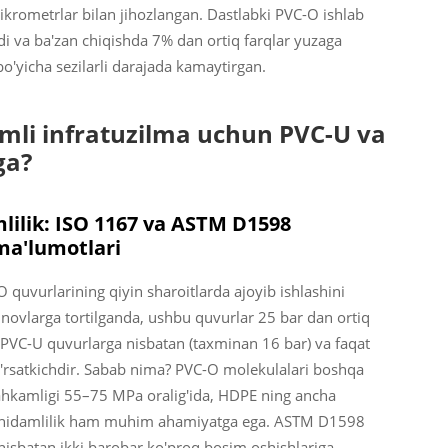
mikrometrlar bilan jihozlangan. Dastlabki PVC-O ishlab
di va ba'zan chiqishda 7% dan ortiq farqlar yuzaga
bo'yicha sezilarli darajada kamaytirgan.
mli infratuzilma uchun PVC-U va
ga?
lilik: ISO 1167 va ASTM D1598
ma'lumotlari
 quvurlarining qiyin sharoitlarda ajoyib ishlashini
sinovlarga tortilganda, ushbu quvurlar 25 bar dan ortiq
y PVC-U quvurlarga nisbatan (taxminan 16 bar) va faqat
'rsatkichdir. Sabab nima? PVC-O molekulalari boshqa
stahkamligi 55–75 MPa oralig'ida, HDPE ning ancha
 Chidamlilik ham muhim ahamiyatga ega. ASTM D1598
 nisbatan ikki barobar ko'proq bosim oshishlariga