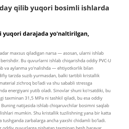
ay qilib yuqori bosimli ishlarda
 yuqori darajada yo'naltirilgan,
 qadar maxsus qiladigan narsa — asosan, ularni ishlab
 berishdir. Bu quvurlarni ishlab chiqarishda oddiy PVC-U
lab va aylanma yo'nalishda — ehtiyotkorlik bilan
ifiy tarzda suzib yurmasdan, balki tartibli kristallik
aterial zichroq bo'ladi va shu sababli stressga
nda energiyani yutib oladi. Sinovlar shuni ko'rsatdiki, bu
gi taxminan 31,5 MPa ni tashkil qiladi, bu esa oddiy
Buning natijasida ishlab chiqaruvchilar bosimni saqlab
lishlari mumkin. Shu kristallik tuzilishning yana bir katta
ga tushganda zarbalarga ancha yaxshi chidamli bo'ladi.
lar oddiy quvurlarga nisbatan taxminan besh baravar