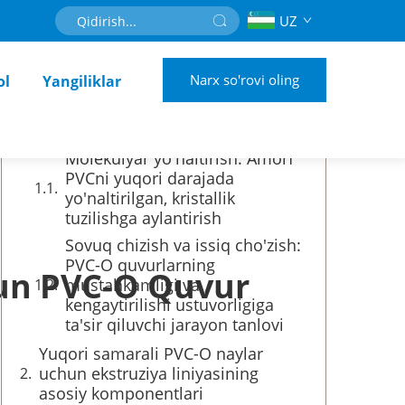
UZ
Mundarija
Narx so'rovi oling
ol
Yangiliklar
PVC-O trubali texnologiya qanday
qilib yuqori bosimli ishlarda ajoyib
samara ko'rsatadi
Molekulyar yo'naltirish: Amorf
PVCni yuqori darajada
yo'naltirilgan, kristallik
tuzilishga aylantirish
Sovuq chizish va issiq cho'zish:
PVC-O quvurlarning
hun PVC-O Quvur
mustahkamligi va
kengaytirilishi ustuvorligiga
ta'sir qiluvchi jarayon tanlovi
Yuqori samarali PVC-O naylar
uchun ekstruziya liniyasining
asosiy komponentlari