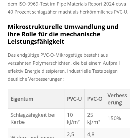
dem ISO-9969-Test im Pipe Materials Report 2024 etwa
40 Prozent schlagzäher macht als herkömmliches PVC-U.
Mikrostrukturelle Umwandlung und
ihre Rolle für die mechanische
Leistungsfähigkeit
Das endgültige PVC-O-Mikrogefüge besteht aus
verzahnten Polymerschichten, die bei einem Aufprall
effektiv Energie dissipieren. Industrielle Tests zeigen
deutliche Verbesserungen:
Verbess
Eigentum
PVC-U
PVC-O
erung
Schlagzähigkeit bei
10
25
150%
Kerbe
kJ/m²
kJ/m²
2,5
4,8
Widerstand gegen