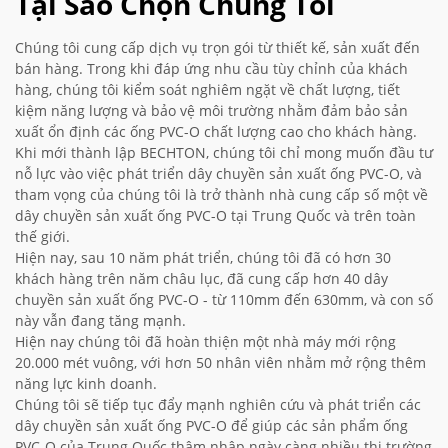
Tại Sao Chọn Chúng Tôi
Chúng tôi cung cấp dịch vụ trọn gói từ thiết kế, sản xuất đến
bán hàng. Trong khi đáp ứng nhu cầu tùy chỉnh của khách
hàng, chúng tôi kiểm soát nghiêm ngặt về chất lượng, tiết
kiệm năng lượng và bảo vệ môi trường nhằm đảm bảo sản
xuất ổn định các ống PVC-O chất lượng cao cho khách hàng.
Khi mới thành lập BECHTON, chúng tôi chỉ mong muốn đầu tư
nỗ lực vào việc phát triển dây chuyền sản xuất ống PVC-O, và
tham vọng của chúng tôi là trở thành nhà cung cấp số một về
dây chuyền sản xuất ống PVC-O tại Trung Quốc và trên toàn
thế giới.
Hiện nay, sau 10 năm phát triển, chúng tôi đã có hơn 30
khách hàng trên năm châu lục, đã cung cấp hơn 40 dây
chuyền sản xuất ống PVC-O - từ 110mm đến 630mm, và con số
này vẫn đang tăng mạnh.
Hiện nay chúng tôi đã hoàn thiện một nhà máy mới rộng
20.000 mét vuông, với hơn 50 nhân viên nhằm mở rộng thêm
năng lực kinh doanh.
Chúng tôi sẽ tiếp tục đẩy mạnh nghiên cứu và phát triển các
dây chuyền sản xuất ống PVC-O để giúp các sản phẩm ống
PVC-O của Trung Quốc thâm nhập ngày càng nhiều thị trường