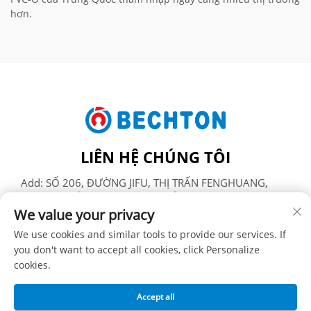
hơn.
LIÊN HỆ CHÚNG TÔI
Add: SỐ 206, ĐƯỜNG JIFU, THỊ TRẤN FENGHUANG,
THÀNH PHỐ ZHANGJIAGANG, TỈNH GIANG TÔ, TRUNG
We value your privacy
QUỐC
Điện thoại:
+86-13962240078
We use cookies and similar tools to provide our services. If
you don't want to accept all cookies, click Personalize
Email:
[email protected]
cookies.
Accept all
Bản quyền © SUZHOU BECHTON PLASTIC MACHINERY CO.,