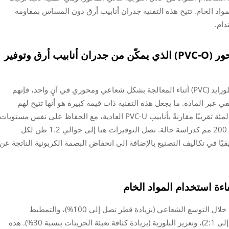
لمواد الخام. تتيح هذه التقنية جدران أنابيب أرق دون المساس بمقاومة
دام.
بولي كلوريد الفينيل الموجه ثنائي المحور (PVC-O) الذي يمكّن من جدران أنابيب أرق وتوفير
عندما يقوم المصنعون بتمديد مادة البولي فينيل كلورايد (PVC) أثناء المعالجة بشكل شعاعي ومحوري في آنٍ واحد، فإنهم
 عبر المادة. ما يجعل هذه التقنية ذات قيمة كبيرة هو أنها تتيح لهم
تقليل سُمك الجدار بنسبة تتراوح بين 40 إلى 50 بالمئة تقريبًا مقارنةً بأنابيب PVC-U العادية، مع الحفاظ على نفس مستويات
مقاومة الضغط. خذ على سبيل المثال أنبوبًا قطره 200 مم كدراسة حالة. تصل التوفيرات هنا إلى حوالي 1.2 طن لكل
يقيًا في تكاليف التصنيع بالإضافة إلى انخفاض البصمة الكربونية الناتجة عن
اءة استخدام المواد الخام
تحسّن أنظمة البثق المتقدمة محاذاة الجزيئات من خلال التوسع الشعاعي (بزيادة قطر تصل إلى 100%)، والتمطيط
المحوري (بنسب تمطيط مضبوطة تتراوح بين 1.5 إلى 2:1)، وتعزيز البلورية (بزيادة كثافة تعبئة الجزيئات بنسبة 30%). هذه