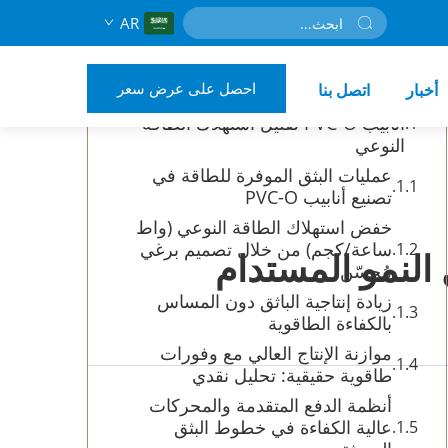
AR
جدول المحتويات
احصل على عرض سعر
أخبار
اتصل بنا
كيف تعمل على توفير الطاقة خط بثق
أنابيب PVC-O تقليل استهلاك الطاقة
النوعي
عمليات البثق الموفرة للطاقة في
تصنيع أنابيب PVC-O
خفض استهلاك الطاقة النوعي (واط
ساعة/كجم) من خلال تصميم برغي
مُحسّن
زيادة إنتاجية الباثق دون المساس
بالكفاءة الطاقوية
موازنة الإنتاج العالي مع وفورات
طاقوية حقيقية: تحليل نقدي
أنظمة الدفع المتقدمة والمحركات
عالية الكفاءة في خطوط البثق