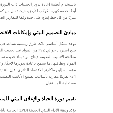
باستخدام أنظمة إعادة تدوير الحبيبات ذات الدورة ا
متريًا من كل خط إنتاج على حدة وفقًا للتقارير الصن
مبادئ التصميم البيئي وإمكانات الاقتص
توجد بشكل أساسي ثلاث طرق رئيسية تساعد في إنشاء
تتيح استرداد حوالي 92٪ من المو
معالجة الأنابيب القديمة لإنتاج مواد بناء جديدة تم
المواد ونظافتها، ما يسمح بإعادة تدويرها لاحقًا. 
مؤسسة إلين ماكارثر للاقتصاد الدائري، فإن النتائج
34٪ تقريبًا مقارنة بأساليب تصنيع الأنابيب التقل
مستدامة للمستقبل.
تقييم دورة الحياة والإعلان البيئي للمنتج (EPD) للمنتجات O