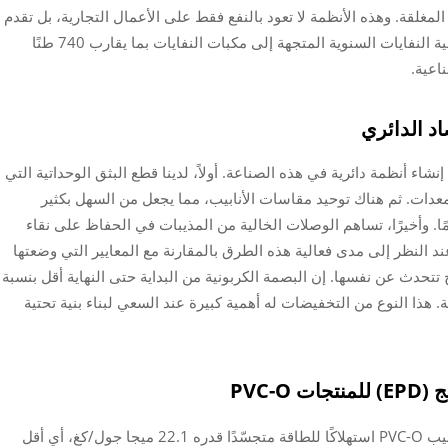
لمغلقة. وهذه الأنظمة لا تعود بالنفع فقط على الأعمال التجارية، بل تقدم
أيضًا خدمة كبيرة لكوكب الأرض، حيث تقلل من كمية النفايات السنوية المتجهة إلى مكبات النفايات بما يقارب 740 طنًا
اعية.
اد الدائري
 أنظمة دائرية في هذه الصناعة. أولاً، لدينا قطع البثق الوحداتية التي
اد عند تحديث المعدات. ثم هناك توحيد مقاسات الأنابيب، مما يجعل من السهل بكثير
امًا. وأخيرًا، تساهم الوصلات الخالية من المذيبات في الحفاظ على نقاء
وعند النظر إلى مدى فعالية هذه الطرق بالمقارنة مع المعايير التي وضعتها
 تتحدث عن نفسها. إن البصمة الكربونية من البداية حتى النهاية أقل بنسبة
يدية. هذا النوع من التخفيضات له أهمية كبيرة عند السعي لبناء بنية تحتية
PVC-
تؤكد وثيقة الأداء البيئي الحديثة (EPD) الخاصة بأنابيب PVC-O استهلاكًا للطاقة متجسّدًا قدره 22.1 ميجا جول/كغ، أي أقل