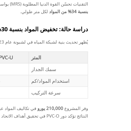
التقنيات تحسّن القوة الدنيا المطلوبة (MRS) بواسطة
بنسبة 34% من المواد
لكل متر طولي.
دراسة حالة: تخفيض المواد بنسبة 30% في خطوط أنابيب المياه البلدية باستخدام PVC-O
يُظهر تحديث بنية لشبكة المياه في لشبونة عام 2023 الأثر العملي لأنظمة PVCO:
المتر
PVC-U التقليد
سمك الجدار
استخدام المواد/كم
4
سرعة التركيب
5
وفر المشروع
210,000 يورو
في تكاليف المواد عبر 15 كم من خط الأنابيب، مع تقليل الكربون المدم
النتائج تؤكد دور PVC-O في تحقيق أهداف الاتحاد الأوروبي للاقتصاد الدائري الخاصة ببنية التحتية للمياه.