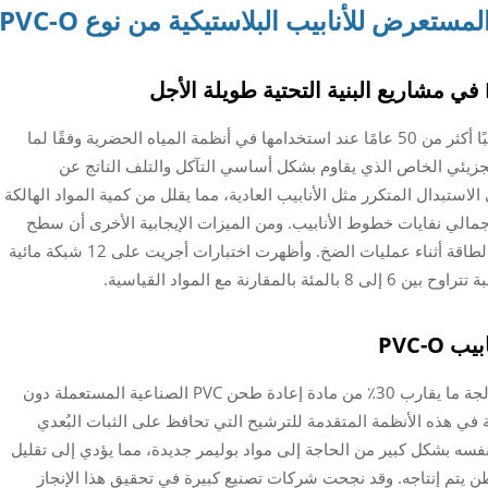
لمستعرض للأنابيب البلاستيكية من نوع PVC-O
تتمتع أنابيب PVC-O بعمر افتراضي طويل جدًا، غالبًا أكثر من 50 عامًا عند استخدامها في أنظمة المياه الحضرية وفقًا لما
 الجزيئي الخاص الذي يقاوم بشكل أساسي التآكل والتلف الناتج عن
 الاستبدال المتكرر مثل الأنابيب العادية، مما يقلل من كمية المواد الهالكة
 الأعطال، والتي تمثل حوالي 18٪ من إجمالي نفايات خطوط الأنابيب. ومن الميزات الإيجابية الأخرى أن سطح
هذه الأنابيب الداخلي يبقى ناعمًا نسبيًا، مما يوفر الطاقة أثناء عمليات الضخ. وأظهرت اختبارات أجريت على 12 شبكة مائية
نة مع المواد القياسية.
PVC-O
يمكن لمعدات بثق أنابيب PVCO الحديثة اليوم معالجة ما يقارب 30٪ من مادة إعادة طحن PVC الصناعية المستعملة دون
في هذه الأنظمة المتقدمة للترشيح التي تحافظ على الثبات البُعدي
نفسه بشكل كبير من الحاجة إلى مواد بوليمر جديدة، مما يؤدي إلى تقليل
ي بنحو 24 كيلوغرامًا لكل طن يتم إنتاجه. وقد نجحت شركات تصنيع كبيرة في تحقيق هذا الإنجاز