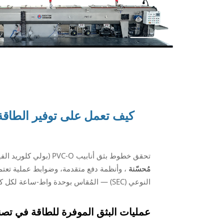
كيف تعمل على توفير الطاق
تحقق خطوط بثق أنابيب PVC-O (بولي كلوريد الفينيل الموجه) الحديثة الكفاءة في استهلاك الطاقة من خلال
مُحسّنة
، وأنظمة دفع متقدمة، وضوابط عملية تعتمد 
النوعي (SEC) — المُقاس بوحدة واط-ساعة لكل كيلوجرام (Wh\/kg) — باعتباره مؤشراً رئيسياً للتصنيع المستدام.
عمليات البثق الموفرة للطاقة في تصنيع أن