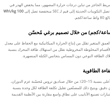
الشريط الحاجز من تباين درجات حرارة المصهور، مما يخفض الهدر في
100 Wh\/kg
كجم.
اعة/كجم) من خلال تصميم برغي مُحسّن
مق المتغير تقلل من إنتاج الحرارة الميكانيكية مع الحفاظ على معدل
فاءة الطاقوية
تُظهر خطوط البثق من الجيل الجديد قدرات إنتاج أعلى بنسبة 15–20٪ من خلال صناديق تروس مُحسّنة عزم الدوران،
دقيق. ويتيح ذلك للمصنّعين تقليل تكلفة الطاقة لكل وحدة بنسبة
ختبارات تصنيع الأنابيب على نطاق واسع مقارنة بين الأنظمة القديمة