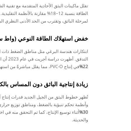
تقلل ماكينات البثق الأحادية المتقدمة مع تقنية 
الطاقة بنسبة 12–18% مقارنة بالأنظمة التقليدية. تصل التكوينات الحديثة إلى قيم لـ SEC منخفضة تصل إلى
لمرحلة الباثق، وتقترب من الحد الأدنى النظري البالغ 80 واط ساعة/
خفض استهلاك الطاقة النوعي (واط س
ابتكارات هندسة البرغي مثل مناطق الضغط ذات الع
التدفق. أظهرت دراسة أجريت في عام 2023 أن الأقسام المخلوطة المخروطية تقلل من استهلاك طاقة المحرك بنسبة
22%
في إنتاج PVC-O، مما يقلل مباشرةً من استهلاك الطاقة النوعي دون المساس بتجانس الكتلة المنصهرة.
زيادة إنتاجية الباثق دون المساس بالك
وأنظمة تحكم تنبؤية بالضغط، ومناطق توزيع حراري 
30%
أثناء توسيع الإنتاج، كما تم التحقق منه في ا
والحديثة.