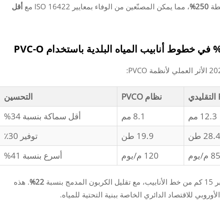
250%
، مما يمكن المصنّعين من الوفاء بمعايير ISO 16422 مع
أقل
ي
نظام PVCO
التحسين
12.3 مم
8.1 مم
أقل سماكة بنسبة 34%
28. طن
19.9 طن
توفير 30٪
8 م/يوم
120 م/يوم
أسرع بنسبة 41%
ج بنسبة
22%
. هذه