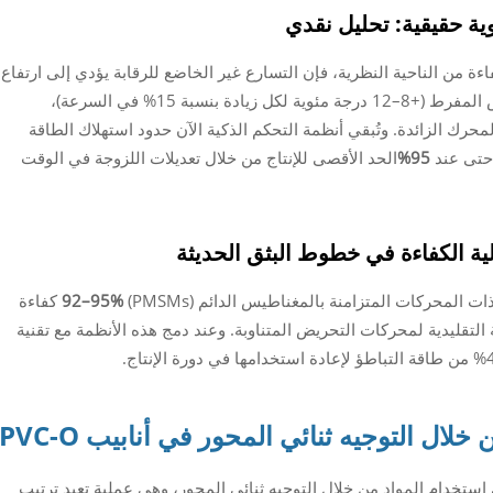
ية حقيقية: تحليل نقدي
من الناحية النظرية، فإن التسارع غير الخاضع للرقابة يؤدي إلى ارتفاع
استهلاك الطاقة النوعي (SEC) بسبب تسخين القص المفرط (+8–12 درجة مئوية لكل زيادة بنسبة 15% في السرعة)،
محرك الزائدة. وتُبقي أنظمة التحكم الذكية الآن حدود استهلاك الطاقة
95%
الحد الأقصى للإنتاج من خلال تعديلات اللزوجة في الوقت
ية الكفاءة في خطوط البثق الحديثة
المحركات المتزامنة بالمغناطيس الدائم (PMSMs)
92–95%
كفاءة
ةً بنسبة 82–85% في الأنظمة التقليدية لمحركات التحريض المتناوبة. وعند دمج هذه الأنظمة مع تقنية
خلال التوجيه ثنائي المحور في أنابيب PVC-O
PVC الحديثة كفاءة في استخدام المواد من خلال التوجيه ثنائي المحور، وهي عملية تعيد ترتيب